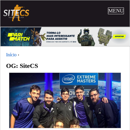
MENU
Início
›
OG: SiteCS