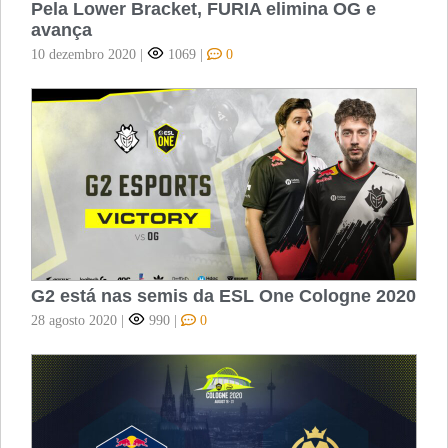
Pela Lower Bracket, FURIA elimina OG e
avança
10 dezembro 2020
|
1069
|
0
G2 está nas semis da ESL One Cologne 2020
28 agosto 2020
|
990
|
0