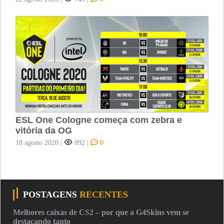
ESL One Cologne começa com zebra e
vitória da OG
18 agosto 2020
|
892
|
0
POSTAGENS
RECENTES
Melhores caixas de CS2 – por que a G4Skins vem se
destacando tanto