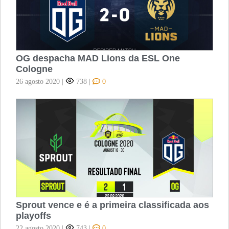
OG despacha MAD Lions da ESL One
Cologne
26 agosto 2020
|
738
|
0
Sprout vence e é a primeira classificada aos
playoffs
22 agosto 2020
|
743
|
0