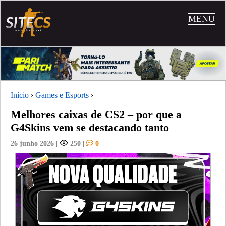
MENU
Início
›
Games e Esports
›
Melhores caixas de CS2 – por que a
G4Skins vem se destacando tanto
26 junho 2026
|
250
|
0