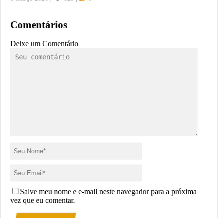
Comentários
Deixe um Comentário
Salve meu nome e e-mail neste navegador para a próxima
vez que eu comentar.