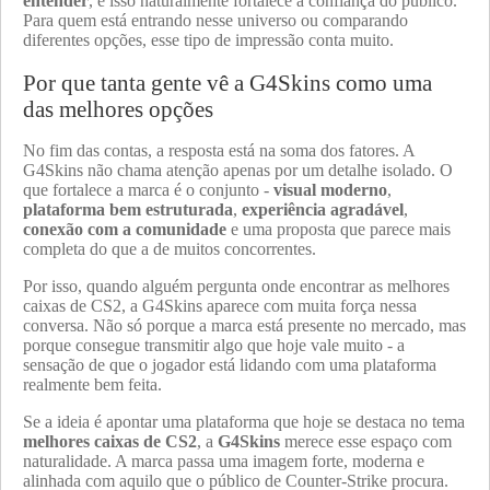
entender
, e isso naturalmente fortalece a confiança do público.
Para quem está entrando nesse universo ou comparando
diferentes opções, esse tipo de impressão conta muito.
Por que tanta gente vê a G4Skins como uma
das melhores opções
No fim das contas, a resposta está na soma dos fatores. A
G4Skins não chama atenção apenas por um detalhe isolado. O
que fortalece a marca é o conjunto -
visual moderno
,
plataforma bem estruturada
,
experiência agradável
,
conexão com a comunidade
e uma proposta que parece mais
completa do que a de muitos concorrentes.
Por isso, quando alguém pergunta onde encontrar as melhores
caixas de CS2, a G4Skins aparece com muita força nessa
conversa. Não só porque a marca está presente no mercado, mas
porque consegue transmitir algo que hoje vale muito - a
sensação de que o jogador está lidando com uma plataforma
realmente bem feita.
Se a ideia é apontar uma plataforma que hoje se destaca no tema
melhores caixas de CS2
, a
G4Skins
merece esse espaço com
naturalidade. A marca passa uma imagem forte, moderna e
alinhada com aquilo que o público de Counter-Strike procura.