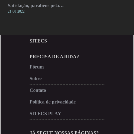
Satisfação, parabéns pela…
21-08-2022
SITECS
PRECISA DE AJUDA?
Fórum
Sobre
Contato
Política de privacidade
SITECS PLAY
JÁ SEGUE NOSSAS PÁGINAS?