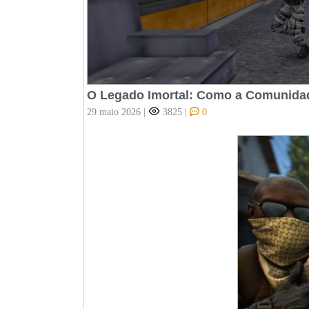
O Legado Imortal: Como a Comunidade
29 maio 2026
|
3825
|
0