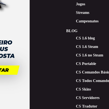
Jogos
Streams
Campeonatos
BLOG
CS 1.6 blog
CS 1.6 Steam
CS 1.6 no Steam
CS Portable
CS Comandos Básic
CS Todos Comando
CS Skins
CS Servidores
CS Tradutor