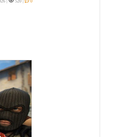
026
|
520
|
0