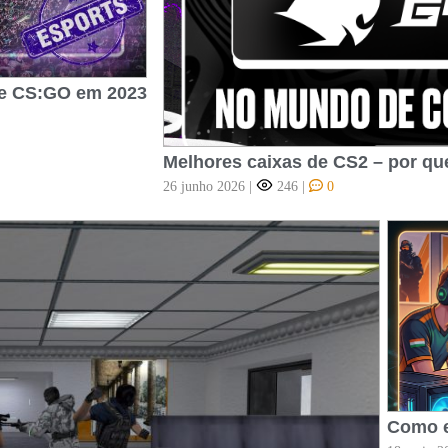
de CS:GO em 2023
Melhores caixas de CS2 – por qu
26 junho 2026
|
246
|
0
Como e