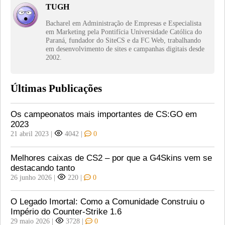
TUGH
Bacharel em Administração de Empresas e Especialista
em Marketing pela Pontifícia Universidade Católica do
Paraná, fundador do SiteCS e da FC Web, trabalhando
em desenvolvimento de sites e campanhas digitais desde
2002.
Últimas Publicações
Os campeonatos mais importantes de CS:GO em
2023
21 abril 2023
|
4042
|
0
Melhores caixas de CS2 – por que a G4Skins vem se
destacando tanto
26 junho 2026
|
220
|
0
O Legado Imortal: Como a Comunidade Construiu o
Império do Counter-Strike 1.6
29 maio 2026
|
3728
|
0