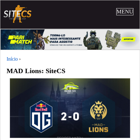
MENU
Início
›
MAD Lions: SiteCS