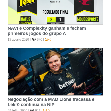
NAVI e Complexity ganham e fecham
primeiros jogos do grupo A
19 agosto 2020
|
870
|
0
Negociação com a MAD Lions fracassa e
Lekr0 continua na NIP
29 julho 2020
|
915
|
0