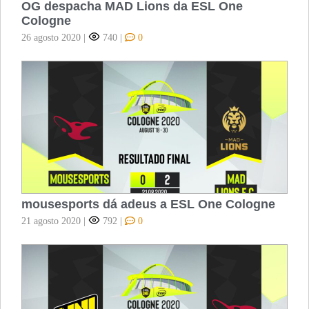
OG despacha MAD Lions da ESL One
Cologne
26 agosto 2020
|
740
|
0
mousesports dá adeus a ESL One Cologne
21 agosto 2020
|
792
|
0