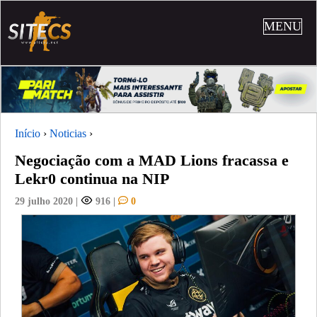
MENU
Início
›
Noticias
›
Negociação com a MAD Lions fracassa e
Lekr0 continua na NIP
29 julho 2020
|
916
|
0