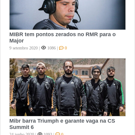
MIBR tem pontos zerados no RMR para o
Major
9 setembro 2020
|
1086
|
0
Mibr barra Triumph e garante vaga na CS
Summit 6
24 junho 2020
|
1093
|
0