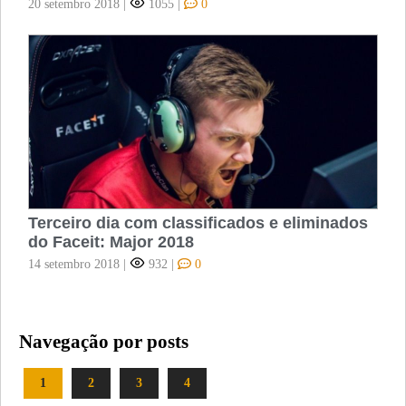
20 setembro 2018
|
1055
|
0
Terceiro dia com classificados e eliminados
do Faceit: Major 2018
14 setembro 2018
|
932
|
0
Navegação por posts
1
2
3
4