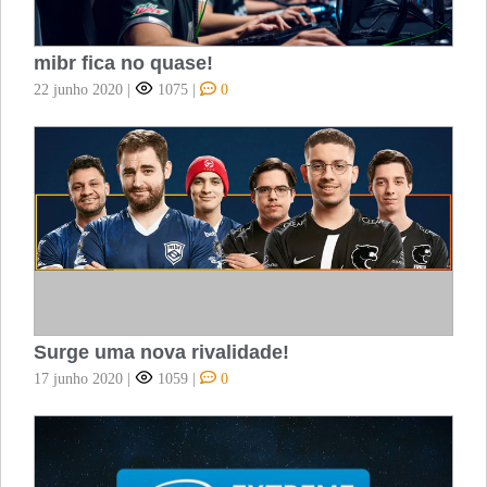
mibr fica no quase!
22 junho 2020
|
1075
|
0
Surge uma nova rivalidade!
17 junho 2020
|
1059
|
0