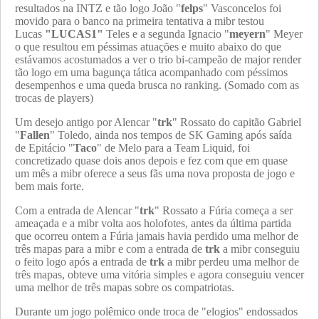
resultados na INTZ e tão logo João "
felps
" Vasconcelos foi
movido para o banco na primeira tentativa a mibr testou
Lucas
"LUCAS1"
Teles e a segunda Ignacio "
meyern
" Meyer
o que resultou em péssimas atuações e muito abaixo do que
estávamos acostumados a ver o trio bi-campeão de major render
tão logo em uma bagunça tática acompanhado com péssimos
desempenhos e uma queda brusca no ranking. (Somado com as
trocas de players)
Um desejo antigo por Alencar "
trk
" Rossato do capitão Gabriel
"
Fallen
" Toledo, ainda nos tempos de SK Gaming após saída
de Epitácio "
Taco
" de Melo para a Team Liquid, foi
concretizado quase dois anos depois e fez com que em quase
um mês a mibr oferece a seus fãs uma nova proposta de jogo e
bem mais forte.
Com a entrada de Alencar "
trk
" Rossato a Fúria começa a ser
ameaçada e a mibr volta aos holofotes, antes da última partida
que ocorreu ontem a Fúria jamais havia perdido uma melhor de
três mapas para a mibr e com a entrada de
trk
a mibr conseguiu
o feito logo após a entrada de
trk
a mibr perdeu uma melhor de
três mapas, obteve uma vitória simples e agora conseguiu vencer
uma melhor de três mapas sobre os compatriotas.
Durante um jogo polêmico onde troca de "elogios" endossados