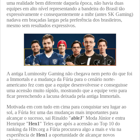
uma realidade bem diferente daquela época, não havia duas
equipes em alto nível representando a bandeira do Brasil tão
expressivamente e consequentemente a mibr (antes SK Gaming)
nadava em braçadas largas pela preferência dos brasileiros,
mesmo sem resultados expressivos.
A antiga Luminosity Gaming não chegava nem perto do que foi
a Immortals e a mudança da Fúria para o cenário norte-
americano fez com que a equipe desenvolvesse e conseguisse
uma acensão muito rápido, mostrando que a equipe veio para
ficar preenchendo a lacuna deixada pela antiga Immortals.
Motivada em com tudo em cima para conquistar seu lugar ao
sol, a Fúria fez uma das mudanças mais importantes para
alcançar o sucesso, sai Rinaldo "
ableJ
" Moda Júnior e entra
Henrique "
Hen1
" Teles que após a acensão ao Top 10 do
ranking da Hltv.org a Fúria procurava algo a mais e viu na
experiência de
Hen1
a oportunidade de alcançar novos