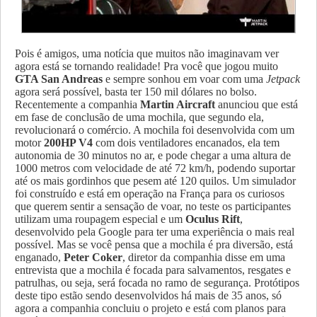
Pois é amigos, uma notícia que muitos não imaginavam ver
agora está se tornando realidade! Pra você que jogou muito
GTA San Andreas
e sempre sonhou em voar com uma
Jetpack
agora será possível, basta ter 150 mil dólares no bolso.
Recentemente a companhia
Martin Aircraft
anunciou que está
em fase de conclusão de uma mochila, que segundo ela,
revolucionará o comércio. A mochila foi desenvolvida com um
motor
200HP V4
com dois ventiladores encanados, ela tem
autonomia de 30 minutos no ar, e pode chegar a uma altura de
1000 metros com velocidade de até 72 km/h, podendo suportar
até os mais gordinhos que pesem até 120 quilos. Um simulador
foi construído e está em operação na França para os curiosos
que querem sentir a sensação de voar, no teste os participantes
utilizam uma roupagem especial e um
Oculus Rift
,
desenvolvido pela Google para ter uma experiência o mais real
possível. Mas se você pensa que a mochila é pra diversão, está
enganado,
Peter Coker
, diretor da companhia disse em uma
entrevista que a mochila é focada para salvamentos, resgates e
patrulhas, ou seja, será focada no ramo de segurança. Protótipos
deste tipo estão sendo desenvolvidos há mais de 35 anos, só
agora a companhia concluiu o projeto e está com planos para