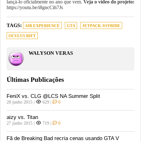
lançá-lo oficialmente no ano que vem.
Veja o vídeo do projeto:
https://youtu.be/i8gncCih7Js
TAGS:
AIR EXPERIENCE
GTA
JETPACK JOYRIDE
OCULUS RIFT
WALYSON VERAS
Últimas Publicações
FeniX vs. CLG @LCS NA Summer Split
28 junho 2015
|
629
|
0
aizy vs. Titan
27 junho 2015
|
719
|
0
Fã de Breaking Bad recria cenas usando GTA V