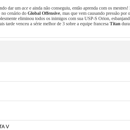
ando dar um
ace
e ainda não conseguiu, então aprenda com os mestres! 
o no cenário do
Global Offensive
, mas que vem causando pressão por o
lesmente eliminou todos os inimigos com sua USP-S Orion, esbanjand
is tarde venceu a série melhor de 3 sobre a equipe francesa
Titan
dura
TA V