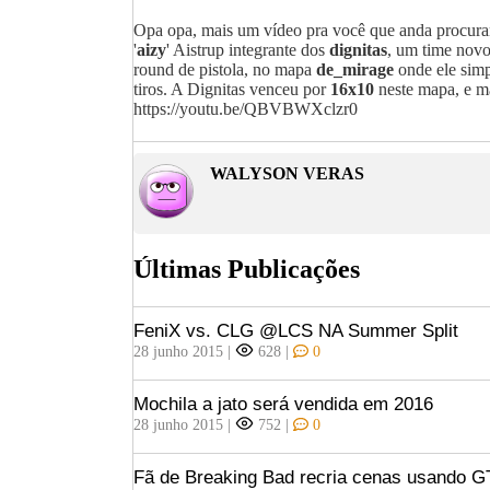
Opa opa, mais um vídeo pra você que anda procur
'
aizy
' Aistrup integrante dos
dignitas
, um time nov
round de pistola, no mapa
de_mirage
onde ele simp
tiros. A Dignitas venceu por
16x10
neste mapa, e ma
https://youtu.be/QBVBWXclzr0
WALYSON VERAS
Últimas Publicações
FeniX vs. CLG @LCS NA Summer Split
28 junho 2015
|
628
|
0
Mochila a jato será vendida em 2016
28 junho 2015
|
752
|
0
Fã de Breaking Bad recria cenas usando G