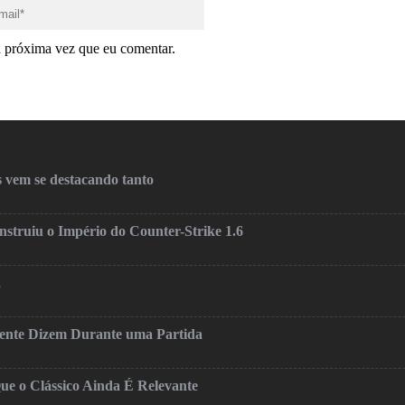
a próxima vez que eu comentar.
 vem se destacando tanto
truiu o Império do Counter-Strike 1.6
2
mente Dizem Durante uma Partida
ue o Clássico Ainda É Relevante