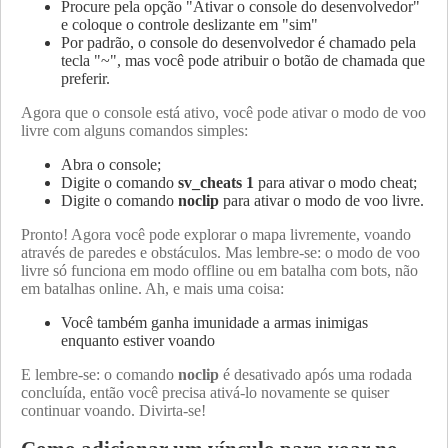
Procure pela opção "Ativar o console do desenvolvedor"
e coloque o controle deslizante em "sim"
Por padrão, o console do desenvolvedor é chamado pela
tecla "~", mas você pode atribuir o botão de chamada que
preferir.
Agora que o console está ativo, você pode ativar o modo de voo
livre com alguns comandos simples:
Abra o console;
Digite o comando
sv_cheats 1
para ativar o modo cheat;
Digite o comando
noclip
para ativar o modo de voo livre.
Pronto! Agora você pode explorar o mapa livremente, voando
através de paredes e obstáculos. Mas lembre-se: o modo de voo
livre só funciona em modo offline ou em batalha com bots, não
em batalhas online. Ah, e mais uma coisa:
Você também ganha imunidade a armas inimigas
enquanto estiver voando
E lembre-se: o comando
noclip
é desativado após uma rodada
concluída, então você precisa ativá-lo novamente se quiser
continuar voando. Divirta-se!