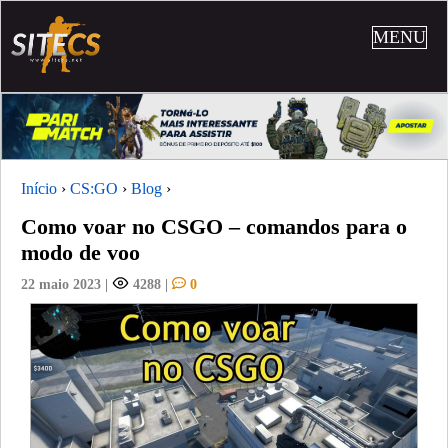
MENU
Início
›
CS:GO
›
Blog
›
Como voar no CSGO – comandos para o
modo de voo
22 maio 2023
|
4288
|
0