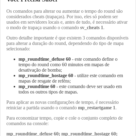
Os comandos para alterar ou aumentar o tempo do round são
considerados cheats (trapaças). Por isso, eles só podem ser
usados em servidores locais e, antes de tudo, é necessário ativar
o modo de trapaça usando o comando
sv_cheats 1
.
Outro detalhe importante é que existem 3 comandos disponíveis
para alterar a duração do round, dependendo do tipo de mapa
selecionado:
mp_roundtime_defuse 60
- este comando define o
tempo do round como 60 minutos em mapas de
desativação de bomba;
mp_roundtime_hostage 60
- utilize este comando em
mapas de resgate de reféns;
mp_roundtime 60
- este comando deve ser usado em
todos os outros tipos de mapas.
Para aplicar as novas configurações de tempo, é necessário
reiniciar a partida usando o comando
mp_restartgame 1
.
Para economizar tempo, copie e cole o conjunto completo de
comandos na console:
mp_roundtime_defuse 60; mp_roundtime_hostage 60;