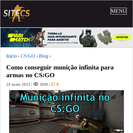
MENU
Início
›
CS:GO
›
Blog
›
Como conseguir munição infinita para
armas no CS:GO
24 maio 2023
|
2049
|
0