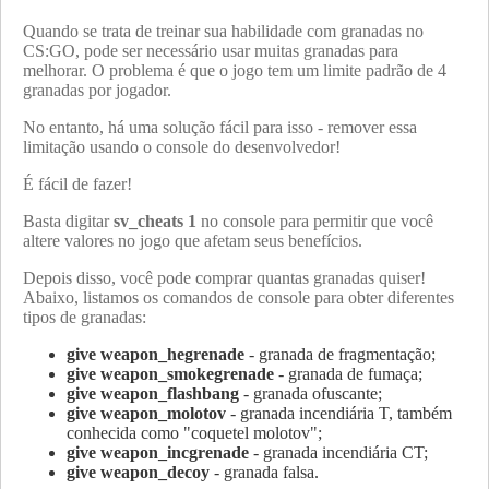
Quando se trata de treinar sua habilidade com granadas no
CS:GO, pode ser necessário usar muitas granadas para
melhorar. O problema é que o jogo tem um limite padrão de 4
granadas por jogador.
No entanto, há uma solução fácil para isso - remover essa
limitação usando o console do desenvolvedor!
É fácil de fazer!
Basta digitar
sv_cheats 1
no console para permitir que você
altere valores no jogo que afetam seus benefícios.
Depois disso, você pode comprar quantas granadas quiser!
Abaixo, listamos os comandos de console para obter diferentes
tipos de granadas:
give weapon_hegrenade
- granada de fragmentação;
give weapon_smokegrenade
- granada de fumaça;
give weapon_flashbang
- granada ofuscante;
give weapon_molotov
- granada incendiária T, também
conhecida como "coquetel molotov";
give weapon_incgrenade
- granada incendiária CT;
give weapon_decoy
- granada falsa.