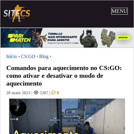
MENU
Início
›
CS:GO
›
Blog
›
Comandos para aquecimento no CS:GO:
como ativar e desativar o modo de
aquecimento
20 maio 2023
|
5387
|
0