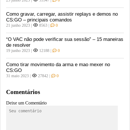
23 junho 2023
|
35547
|
0
Como gravar, carregar, assistir replays e demos no
CS:GO – principais comandos
21 junho 2023
|
8563
|
0
“O VAC não pode verificar sua sessão” – 15 maneiras
de resolver
19 junho 2023
|
12188
|
0
Como tirar movimento da arma e mao mexer no
CS:GO
31 maio 2023
|
27842
|
0
Comentários
Deixe um Comentário