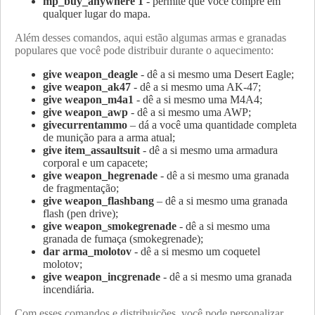
mp_buy_anywhere 1
- permite que você compre em
qualquer lugar do mapa.
Além desses comandos, aqui estão algumas armas e granadas
populares que você pode distribuir durante o aquecimento:
give weapon_deagle
- dê a si mesmo uma Desert Eagle;
give weapon_ak47
- dê a si mesmo uma AK-47;
give weapon_m4a1
- dê a si mesmo uma M4A4;
give weapon_awp
- dê a si mesmo uma AWP;
givecurrentammo
– dá a você uma quantidade completa
de munição para a arma atual;
give item_assaultsuit
- dê a si mesmo uma armadura
corporal e um capacete;
give weapon_hegrenade
- dê a si mesmo uma granada
de fragmentação;
give weapon_flashbang
– dê a si mesmo uma granada
flash (pen drive);
give weapon_smokegrenade
- dê a si mesmo uma
granada de fumaça (smokegrenade);
dar arma_molotov
- dê a si mesmo um coquetel
molotov;
give weapon_incgrenade
- dê a si mesmo uma granada
incendiária.
Com esses comandos e distribuições, você pode personalizar