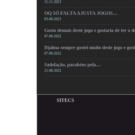
11-11-2023
OQ SÓ FALTA AJUSTA JOGOS…
05-09-2023
Gosto demais deste jogo e gostaria de ter o
07-09-2022
Djalma sempre gostei muito deste jogo e gos
07-09-2022
Satisfação, parabéns pela…
21-08-2022
SITECS