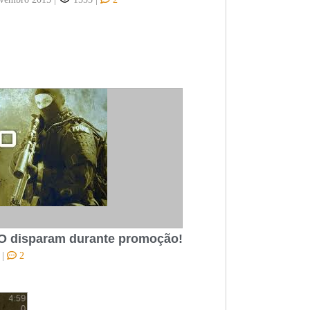
O disparam durante promoção!
0
|
2