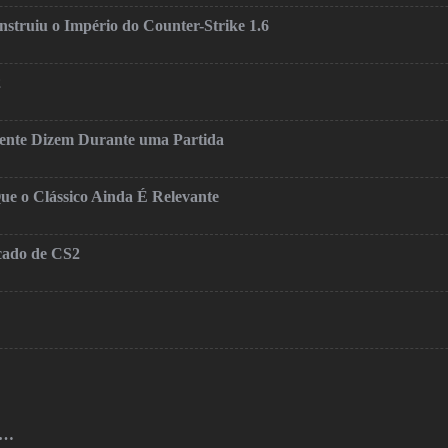
truiu o Império do Counter-Strike 1.6
2
mente Dizem Durante uma Partida
ue o Clássico Ainda É Relevante
cado de CS2
o…