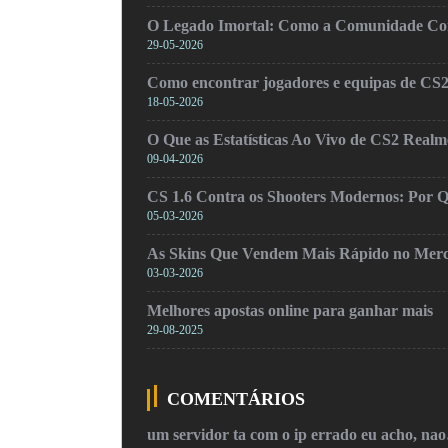
O Legado Imortal: Como a Comunidade Cons
29-05-2026
Como encontrar jogadores e equipas de CS
18-05-2026
O Que as Estatísticas Ao Vivo de CS2 Real
09-04-2026
CS 1.6 Contra os Shooters Modernos: Por Q
05-03-2026
As Skins Que Vendem Mais Rápido no Mer
03-03-2026
Melhores apostas online para ganhar mais
29-08-2025
COMENTÁRIOS
um servidor ta com o ip errado eu acho, na