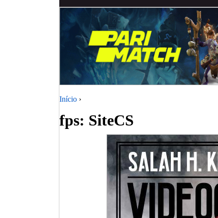
Início
›
fps: SiteCS