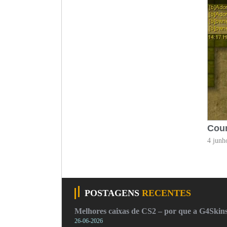
Coun
4 junh
POSTAGENS
RECENTES
Melhores caixas de CS2 – por que a G4Skins
26-06-2026