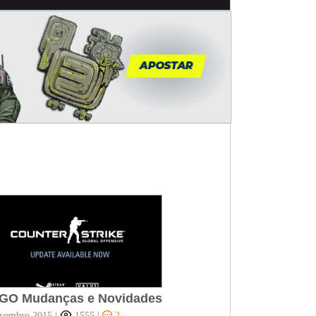
GO Mudanças e Novidades
vembro 2015
|
1555
|
2