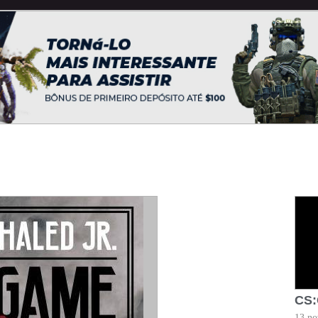
CS:
13 no