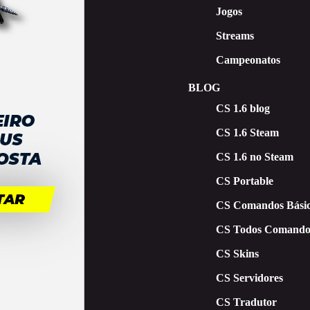
Jogos
Streams
Campeonatos
BLOG
CS 1.6 blog
CS 1.6 Steam
CS 1.6 no Steam
CS Portable
CS Comandos Básic
CS Todos Comando
CS Skins
CS Servidores
CS Tradutor