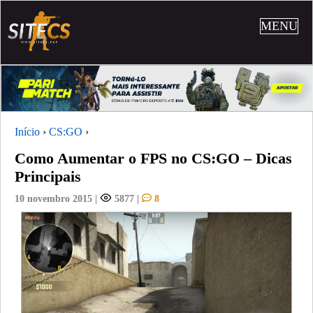
MENU
Início
›
CS:GO
›
Como Aumentar o FPS no CS:GO – Dicas
Principais
10 novembro 2015
|
5877
|
8