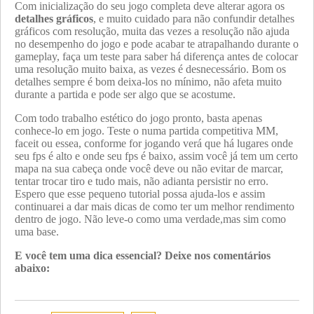
Com inicialização do seu jogo completa deve alterar agora os
detalhes gráficos
, e muito cuidado para não confundir detalhes
gráficos com resolução, muita das vezes a resolução não ajuda
no desempenho do jogo e pode acabar te atrapalhando durante o
gameplay, faça um teste para saber há diferença antes de colocar
uma resolução muito baixa, as vezes é desnecessário. Bom os
detalhes sempre é bom deixa-los no mínimo, não afeta muito
durante a partida e pode ser algo que se acostume.
Com todo trabalho estético do jogo pronto, basta apenas
conhece-lo em jogo. Teste o numa partida competitiva MM,
faceit ou essea, conforme for jogando verá que há lugares onde
seu fps é alto e onde seu fps é baixo, assim você já tem um certo
mapa na sua cabeça onde você deve ou não evitar de marcar,
tentar trocar tiro e tudo mais, não adianta persistir no erro.
Espero que esse pequeno tutorial possa ajuda-los e assim
continuarei a dar mais dicas de como ter um melhor rendimento
dentro de jogo. Não leve-o como uma verdade,mas sim como
uma base.
E você tem uma dica essencial? Deixe nos comentários
abaixo: