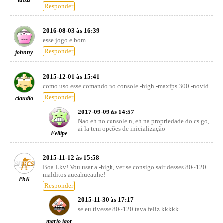
Responder
2016-08-03 às 16:39
esse jogo e bom
Responder
johnny
2015-12-01 às 15:41
como uso esse comando no console -high -maxfps 300 -novid
Responder
claudio
2017-09-09 às 14:57
Nao eh no console n, eh na propriedade do cs go,
ai la tem opções de inicialização
Fellipe
2015-11-12 às 15:58
Boa Lkv! Vou usar a -high, ver se consigo sair desses 80~120
malditos aueahueauhe!
PhK
Responder
2015-11-30 às 17:17
se eu tivesse 80~120 tava feliz kkkkk
mario igor