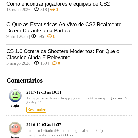
Como encontrar jogadores e equipas de CS2
18 maio 2026
|
518
|
0
O Que as Estatísticas Ao Vivo de CS2 Realmente
Dizem Durante uma Partida
9 abril 2026
|
595
|
0
CS 1.6 Contra os Shooters Modernos: Por Que o
Clássico Ainda É Relevante
5 março 2026
|
1394
|
0
Comentários
2017-12-13 às 10:31
Tem gente reclamando q joga com fps 60 e eu q jogo com 15
de fps ‘-‘
Light
Responder
2016-10-05 às 11:57
mano to irritado d+ nao consigo sair dos 10 fps
meu pc e da xuxa kkkkkkkk
lucas