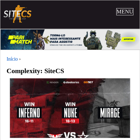
MENU
Início
›
Complexity: SiteCS