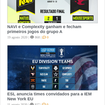
NAVI e Complexity ganham e fecham
primeiros jogos do grupo A
19 agosto 2020
|
868
|
0
ESL anuncia times convidados para a IEM
New York EU
11 agosto 2020
|
927
|
0