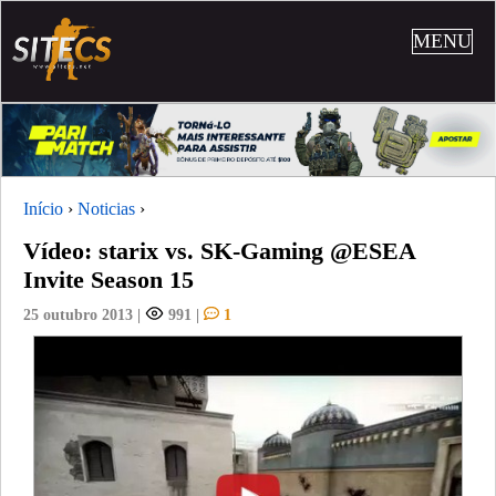
MENU
Início
›
Noticias
›
Vídeo: starix vs. SK-Gaming @ESEA
Invite Season 15
25 outubro 2013
|
991
|
1