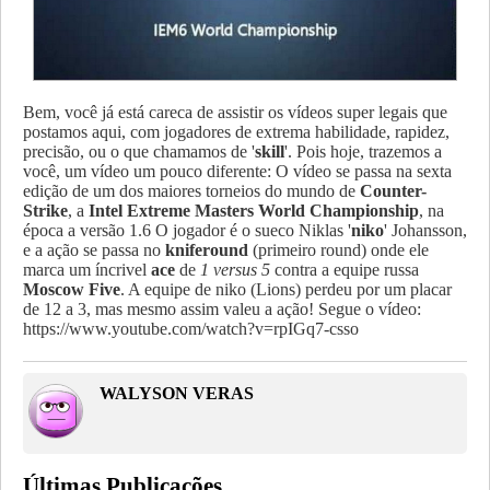
Bem, você já está careca de assistir os vídeos super legais que
postamos aqui, com jogadores de extrema habilidade, rapidez,
precisão, ou o que chamamos de '
skill
'. Pois hoje, trazemos a
você, um vídeo um pouco diferente:
O vídeo se passa na sexta
edição de um dos maiores torneios do mundo de
Counter-
Strike
, a
Intel Extreme Masters World Championship
, na
época a versão 1.6 O jogador é o sueco Niklas '
niko
' Johansson,
e a ação se passa no
kniferound
(primeiro round) onde ele
marca um íncrivel
ace
de
1 versus 5
contra a equipe russa
Moscow Five
. A equipe de niko (Lions) perdeu por um placar
de 12 a 3, mas mesmo assim valeu a ação! Segue o vídeo:
https://www.youtube.com/watch?v=rpIGq7-csso
WALYSON VERAS
Últimas Publicações