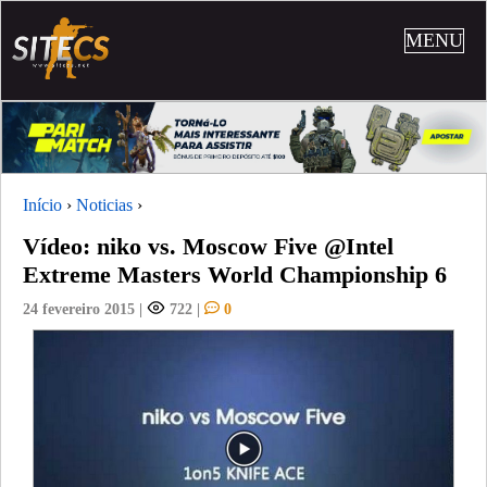
MENU
Início
›
Noticias
›
Vídeo: niko vs. Moscow Five @Intel
Extreme Masters World Championship 6
24 fevereiro 2015
|
722
|
0