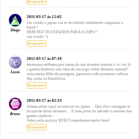
Responder
2011-03-17 às 12:02
vai vendo o japao vai se recontruir totalmente enquanto o
brasil !
Diogo
NEM FEZ OS ESTADIOS PARA A COPA !!
vai vendo =)
Responder
2011-03-17 às 07:10
morreram milhares por causa de um desastre natural e vc vai lá
e ganha dinheiro em cima de um jogo sobre desastre natural?
Lucas
seria muita filha da putagem, japoneses não possuem cultura
fdp como os brasileiros.
Responder
2011-03-17 às 02:53
Umaaa pena oque aconteceu no japao… Que eles consigam se
recuperar desse desastre… E uma pena ter afetado o mundo dos
Bruno
games tambem…
Valeu pela noticia SITECS mandaram muito bem!
Responder