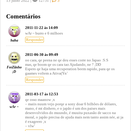
15 julho 2022
|
12731
|
3
Comentários
2011-11-22 às 14:09
wAr ~ burro e 6 milhoes
Responder
haha
2011-06-30 às 09:49
oo cara, qe peena ne qe deu esses corre no Japao :S:S
mas, qe boom qe os cara tao Ajudando, ne ? ;DD
FeeZiinho
Espero qe haja uma recuperation beem rapido, para qe os
;D
gaames voltem a Ativa(Yn’
Responder
2011-03-17 às 12:53
qe osso maanow ;x
– maiis nuum vejo porqe a sony doar 6 bilhões de dólares,
wAr ~
mano, é mt dinhero, e o japão é um dos paises mais
desenvolvidos do muundo, é muuita puxasão de sacco na
moral, o japão precisa de ajuda mais nem tanto assim née, ai ja
é exageero ;x
– vlw’