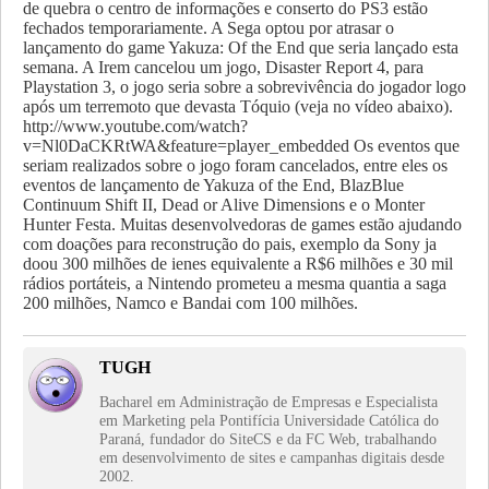
de quebra o centro de informações e conserto do PS3 estão
fechados temporariamente.
A Sega optou por atrasar o
lançamento do game Yakuza: Of the End que seria lançado esta
semana. A Irem cancelou um jogo, Disaster Report 4, para
Playstation 3, o jogo seria sobre a sobrevivência do jogador logo
após um terremoto que devasta Tóquio (veja no vídeo abaixo).
http://www.youtube.com/watch?
v=Nl0DaCKRtWA&feature=player_embedded Os eventos que
seriam realizados sobre o jogo foram cancelados, entre eles os
eventos de lançamento de Yakuza of the End, BlazBlue
Continuum Shift II, Dead or Alive Dimensions e o Monter
Hunter Festa. Muitas desenvolvedoras de games estão ajudando
com doações para reconstrução do pais, exemplo da Sony ja
doou 300 milhões de ienes equivalente a R$6 milhões e 30 mil
rádios portáteis, a Nintendo prometeu a mesma quantia a saga
200 milhões, Namco e Bandai com 100 milhões.
TUGH
Bacharel em Administração de Empresas e Especialista
em Marketing pela Pontifícia Universidade Católica do
Paraná, fundador do SiteCS e da FC Web, trabalhando
em desenvolvimento de sites e campanhas digitais desde
2002.