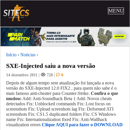
MENU
Início
›
Noticias
›
SXE-Injected saiu a nova versão
14 dezembro 2011
|
728
|
0
Depois de algum tempo sem atualização foi lançada a nova
versão do SXE-Injected 12.0 FIX2 , para quem não sabe é o
mais famoso anti-cheater para Counter-Strike.
Confira o que
mudou:
Add: Anti-Soundhack Beta 1 Add: Novos cheats
detectados Fix: Unblocked commands Fix: Lost focus on
screenshots Fix: Upload screenhots lag Fix: Deformed ATI
screenshots Fix: CS1.5 duplicated folders Fix: CS Windows
name Fix: Internationalization fixed Fix: Anti-Wallhack
visualization errors
Clique AQUI para fazer o DOWNLOAD