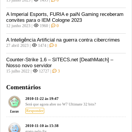
A Imperial Esports, FURIA e paiN Gaming receberam
convites para o IEM Cologne 2023
12 junho 2023
|
1960
|
0
A Inteligência Artificial na guerra contra cibercrimes
27 abril 2023
|
1474
|
0
Counter-Strike 1.6 – SITECS.net [DeathMatch] –
Nosso novo servidor
15 julho 2022
|
12727
|
3
Comentários
2010-11-22 às 19:47
Será que agora abre no W7 Ultimate 32 bits?
Responder
Lucas
2010-11-10 às 15:38
grato pelo fix