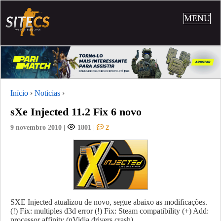
MENU
Início
›
Noticias
›
sXe Injected 11.2 Fix 6 novo
9 novembro 2010
|
1801
|
2
SXE Injected atualizou de novo, segue abaixo as modificações.
(!) Fix: multiples d3d error (!) Fix: Steam compatibility (+) Add:
processor affinity (nVidia drivers crash)