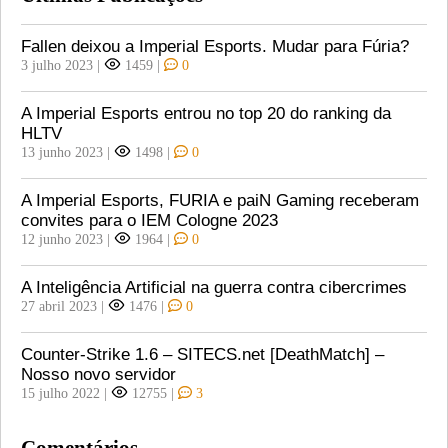
Fallen deixou a Imperial Esports. Mudar para Fúria?
3 julho 2023
|
1459
|
0
A Imperial Esports entrou no top 20 do ranking da
HLTV
13 junho 2023
|
1498
|
0
A Imperial Esports, FURIA e paiN Gaming receberam
convites para o IEM Cologne 2023
12 junho 2023
|
1964
|
0
A Inteligência Artificial na guerra contra cibercrimes
27 abril 2023
|
1476
|
0
Counter-Strike 1.6 – SITECS.net [DeathMatch] –
Nosso novo servidor
15 julho 2022
|
12755
|
3
Comentários