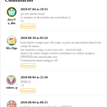
2010-07-04 às 19:55
po site muito bom!
to sempre ai deixando uns screnshots (:
[tws] #
c2
a_dias
Responder
2010-06-10 às 03:24
bom muito tempo que não jogo cs pois mi aposentei depois do
camp de maua…
Mix Digo
me inspirei a joga cs por esse site .. incrivel neh..
depois de tanto tempo resolvi relembrar os velhos tempos…
OWNEID site atualizado rox..
Continuem assim amigos xD
Responder
2010-06-04 às 21:56
SITECS
-
<3
rubens :p
Responder
2010-06-04 às 09:15