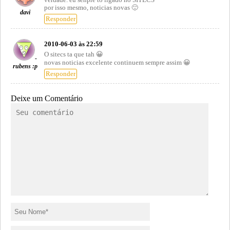
verdade. eu senpre to ligado no SITECS
por isso mesmo, noticias novas 🙂
davi
Responder
2010-06-03 às 22:59
O sitecs ta que tah 😀
-
novas noticias excelente continuem sempre assim 😀
rubens :p
Responder
Deixe um Comentário