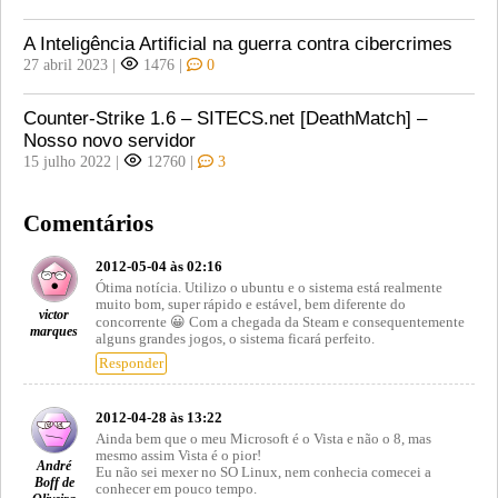
A Inteligência Artificial na guerra contra cibercrimes
27 abril 2023
|
1476
|
0
Counter-Strike 1.6 – SITECS.net [DeathMatch] –
Nosso novo servidor
15 julho 2022
|
12760
|
3
Comentários
2012-05-04 às 02:16
Ótima notícia. Utilizo o ubuntu e o sistema está realmente
muito bom, super rápido e estável, bem diferente do
victor
concorrente 😀 Com a chegada da Steam e consequentemente
marques
alguns grandes jogos, o sistema ficará perfeito.
Responder
2012-04-28 às 13:22
Ainda bem que o meu Microsoft é o Vista e não o 8, mas
mesmo assim Vista é o pior!
André
Eu não sei mexer no SO Linux, nem conhecia comecei a
Boff de
conhecer em pouco tempo.