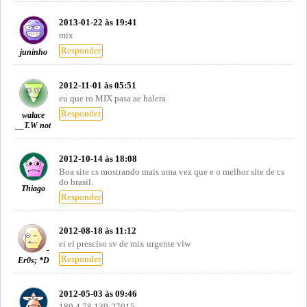
2013-01-22 às 19:41
mix
Responder
juninho
2012-11-01 às 05:51
eu que ro MIX pasa ae halera
Responder
walace
__T.W not
2012-10-14 às 18:08
Boa site cs mostrando mais uma vez que e o melhor site de cs
do brasil.
Thiago
Responder
2012-08-18 às 11:12
ei ei presciso sv de mix urgente vlw
-
Responder
Er0s; *D
2012-05-03 às 09:46
189.4.78.139:27015