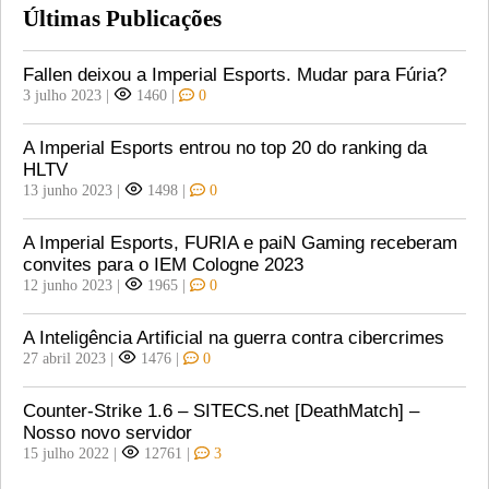
Últimas Publicações
Fallen deixou a Imperial Esports. Mudar para Fúria?
3 julho 2023
|
1460
|
0
A Imperial Esports entrou no top 20 do ranking da
HLTV
13 junho 2023
|
1498
|
0
A Imperial Esports, FURIA e paiN Gaming receberam
convites para o IEM Cologne 2023
12 junho 2023
|
1965
|
0
A Inteligência Artificial na guerra contra cibercrimes
27 abril 2023
|
1476
|
0
Counter-Strike 1.6 – SITECS.net [DeathMatch] –
Nosso novo servidor
15 julho 2022
|
12761
|
3