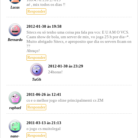
aé , mix todos os dias !!
Lucas
Responder
2012-01-30 às 19:58
Sitecs eu só tenho uma coisa pra fala pra vcs: E U A M O VCS.
Caara show de bola, um server de mix, vo joga 25 h por dia~*.
Bernardo
Muito abrigado Sitecs, e aproposito que dia os servers ficam on
??
Abraço!
Responder
2012-01-30 às 23:29
24horas!
TuGh
2011-06-26 às 12:41
cs e o melhor jogo oline principalmenti cs ZM
Responder
raphael
2011-03-13 às 21:13
o jogo cs muitolegal
Responder
nane-