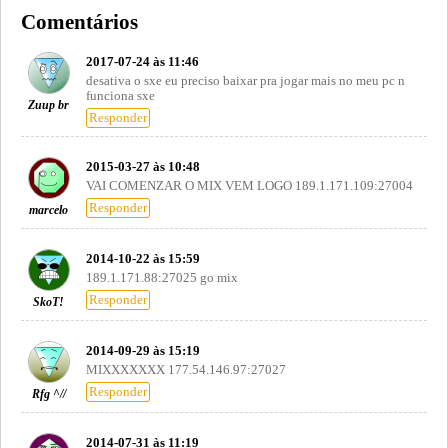
Comentários
2017-07-24 às 11:46
desativa o sxe eu preciso baixar pra jogar mais no meu pc n
funciona sxe
Zuup br
Responder
2015-03-27 às 10:48
VAI COMENZAR O MIX VEM LOGO 189.1.171.109:27004
Responder
marcelo
2014-10-22 às 15:59
189.1.171.88:27025 go mix
Responder
SkoT!
2014-09-29 às 15:19
MIXXXXXXX 177.54.146.97:27027
Responder
Rfg ^//
2014-07-31 às 11:19