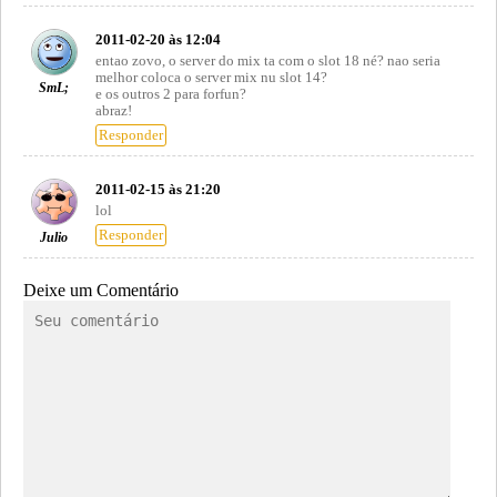
2011-02-20 às 12:04
entao zovo, o server do mix ta com o slot 18 né? nao seria
melhor coloca o server mix nu slot 14?
SmL;
e os outros 2 para forfun?
abraz!
Responder
2011-02-15 às 21:20
lol
Responder
Julio
Deixe um Comentário