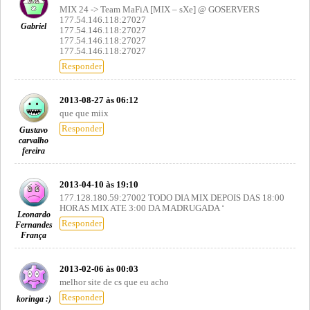
MIX 24 -> Team MaFiA [MIX – sXe] @ GOSERVERS
177.54.146.118:27027
Gabriel
177.54.146.118:27027
177.54.146.118:27027
177.54.146.118:27027
Responder
2013-08-27 às 06:12
que que miix
Responder
Gustavo
carvalho
fereira
2013-04-10 às 19:10
177.128.180.59:27002 TODO DIA MIX DEPOIS DAS 18:00
HORAS MIX ATE 3:00 DA MADRUGADA ‘
Leonardo
Responder
Fernandes
França
2013-02-06 às 00:03
melhor site de cs que eu acho
Responder
koringa :)