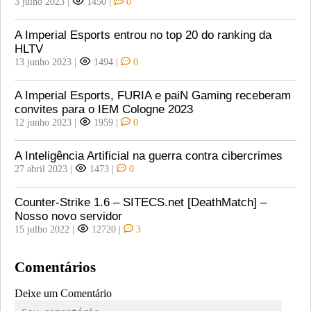
3 julho 2023
|
1450
|
0
A Imperial Esports entrou no top 20 do ranking da
HLTV
13 junho 2023
|
1494
|
0
A Imperial Esports, FURIA e paiN Gaming receberam
convites para o IEM Cologne 2023
12 junho 2023
|
1959
|
0
A Inteligência Artificial na guerra contra cibercrimes
27 abril 2023
|
1473
|
0
Counter-Strike 1.6 – SITECS.net [DeathMatch] –
Nosso novo servidor
15 julho 2022
|
12720
|
3
Comentários
Deixe um Comentário