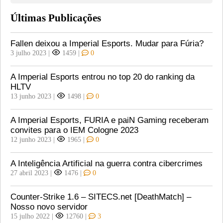
Últimas Publicações
Fallen deixou a Imperial Esports. Mudar para Fúria?
3 julho 2023
|
1459
|
0
A Imperial Esports entrou no top 20 do ranking da
HLTV
13 junho 2023
|
1498
|
0
A Imperial Esports, FURIA e paiN Gaming receberam
convites para o IEM Cologne 2023
12 junho 2023
|
1965
|
0
A Inteligência Artificial na guerra contra cibercrimes
27 abril 2023
|
1476
|
0
Counter-Strike 1.6 – SITECS.net [DeathMatch] –
Nosso novo servidor
15 julho 2022
|
12760
|
3