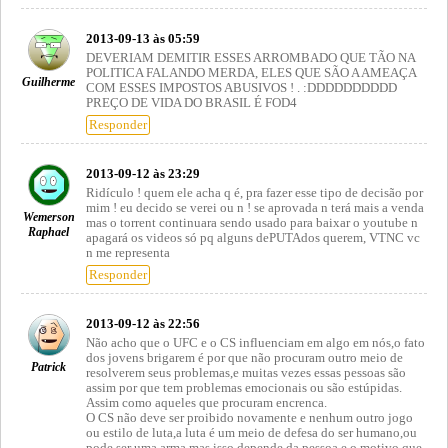
2013-09-13 às 05:59
DEVERIAM DEMITIR ESSES ARROMBADO QUE TÃO NA
POLITICA FALANDO MERDA, ELES QUE SÃO A AMEAÇA
Guilherme
COM ESSES IMPOSTOS ABUSIVOS ! . :DDDDDDDDDD
PREÇO DE VIDA DO BRASIL É FOD4
Responder
2013-09-12 às 23:29
Ridículo ! quem ele acha q é, pra fazer esse tipo de decisão por
mim ! eu decido se verei ou n ! se aprovada n terá mais a venda
Wemerson
mas o torrent continuara sendo usado para baixar o youtube n
Raphael
apagará os videos só pq alguns dePUTAdos querem, VTNC vc
n me representa
Responder
2013-09-12 às 22:56
Não acho que o UFC e o CS influenciam em algo em nós,o fato
dos jovens brigarem é por que não procuram outro meio de
Patrick
resolverem seus problemas,e muitas vezes essas pessoas são
assim por que tem problemas emocionais ou são estúpidas.
Assim como aqueles que procuram encrenca.
O CS não deve ser proibido novamente e nenhum outro jogo
ou estilo de luta,a luta é um meio de defesa do ser humano,ou
pode ser uma arma,mas isso depende da pessoa e o motivo que