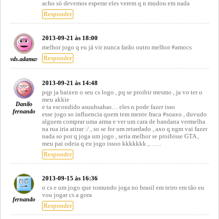
acho só devemos esperar eles verem q n mudou em nada
Responder
2013-09-21 às 18:00
melhor jogo q eu já vir nunca farão outro melhor #amocs
Responder
vds.adamax
2013-09-21 às 14:48
pqp ja baixen o seu cs logo , pq se proibir mesmo , ja vo ter o
meu akkie
Danilo
e ta escondido asuuhsahas… eles n pode fazer isso
fernando
esse jogo so influencia quem tem mente fraca #soaxo , duvudo
alguem comprar uma arma e ver um cara de bandana vermelha
na rua iria atirar :/ , so se for um retardado , axo q ngm vai fazer
nada so por q joga um jogo , seria melhor se proibisse GTA ,
meu pai odeia q eu jogo issoo kkkkkkk ,. …..
Responder
2013-09-15 às 16:36
o cs e um jogo que tomundo joga no brasil em teiro em tão eu
vou jogar cs a gora
fernando
Responder