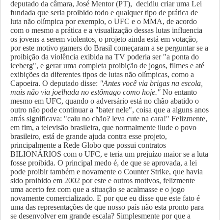
deputado da câmara, José Mentor (PT), decidiu criar uma Lei
fundada que seria proibido todo e qualquer tipo de prática de
luta não olímpica por exemplo, o UFC e o MMA, de acordo
com o mesmo a prática e a visualização dessas lutas influencia
os jovens a serem violentos, o projeto ainda está em votação,
por este motivo gamers do Brasil começaram a se perguntar se a
proibição da violência exibida na TV poderia ser "a ponta do
iceberg", e gerar uma completa proibição de jogos, filmes e até
exibições da diferentes tipos de lutas não olímpicas, como a
Capoeira. O deputado disse:
"Antes você via brigas na escola,
mais não via joelhada no estômago como hoje."
No entanto
mesmo em UFC, quando o adversário está no chão abatido o
outro não pode continuar a "bater nele", coisa que a alguns anos
atrás significava: "caiu no chão? leva cute na cara!" Felizmente,
em fim, a televisão brasileira, que normalmente ilude o povo
brasileiro, está de grande ajuda contra esse projeto,
principalmente a Rede Globo que possui contratos
BILIONÁRIOS com o UFC, e teria um prejuízo maior se a luta
fosse proibida. O principal medo é, de que se aprovada, a lei
pode proibir também e novamente o Counter Strike, que havia
sido proibido em 2002 por este e outros motivos, felizmente
uma acerto fez com que a situação se acalmasse e o jogo
novamente comercializado. E por que eu disse que este fato é
uma das representações de que nosso país não esta pronto para
se desenvolver em grande escala? Simplesmente por que a