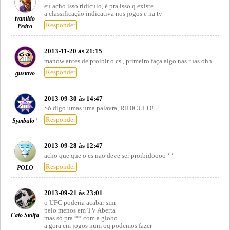
eu acho isso ridiculo, é pra isso q existe
a classificação indicativa nos jogos e na tv
ivanildo
Responder
Pedro
2013-11-20 às 21:15
manow antes de proibir o cs , primeiro faça algo nas ruas ohh
Responder
gustavo
2013-09-30 às 14:47
Só digo umas uma palavra, RIDICULO!
Responder
Symbulo '
2013-09-28 às 12:47
acho que que o cs nao deve ser proibidoooo ‘-‘
Responder
POLO
2013-09-21 às 23:01
o UFC poderia acabar sim
pelo menos em TV Aberta
Caio Stolfa
mas só pra ** com a globo
a gora em jogos num oq podemos fazer