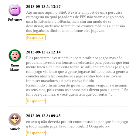
2013-09-13 às 13:27
Até mesmo aqui no SiteCS existe um post de uma pesquisa
estrangeira na qual jogadores de FPS não viam o jogo como
Pokemon
uma influência a violência, mais sim um modo de se
desestrssar, inclusive foram feitos exames médicos e a tensão
dos jogadores diminuia com forme eles jogavam.
Responder
2013-09-13 às 12:14
Eles procuram investir em lei para proibir os jogos mas não
procuram investir em formas de educação para pessoas que tem
Ruan
mente fraca e de uma certa forma se influenciam pelos jogos, se
Matos
todo jogo violento que a gente jogasse influenciasse a gente a
cometer atos relacionados aos jogos então todos os jovens
iriam ser matadores e o país estava fudido .
Resumindo : Ta na hora do governo tomar vergonha e assumir
os seus atos, pois como os nossos pais dizem para a gente, ” Se
foi você quem fez, é você quem tem que consertar ” .
Responder
2013-09-13 às 09:45
eu axo q não deveria proibir counter straike por que é um jogo
q todo mundo joga, favor não proibir! Obrigado kk
raniele
Responder