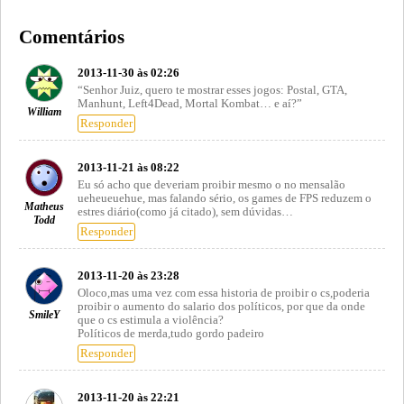
Comentários
2013-11-30 às 02:26
“Senhor Juiz, quero te mostrar esses jogos: Postal, GTA,
Manhunt, Left4Dead, Mortal Kombat… e aí?”
William
Responder
2013-11-21 às 08:22
Eu só acho que deveriam proibir mesmo o no mensalão
ueheueuehue, mas falando sério, os games de FPS reduzem o
Matheus
estres diário(como já citado), sem dúvidas…
Todd
Responder
2013-11-20 às 23:28
Oloco,mas uma vez com essa historia de proibir o cs,poderia
proibir o aumento do salario dos políticos, por que da onde
SmileY
que o cs estimula a violência?
Políticos de merda,tudo gordo padeiro
Responder
2013-11-20 às 22:21