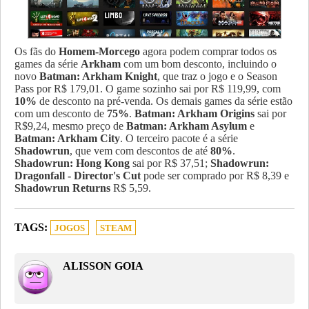
Os fãs do
Homem-Morcego
agora podem comprar todos os
games da série
Arkham
com um bom desconto, incluindo o
novo
Batman: Arkham Knight
, que traz o jogo e o Season
Pass por R$ 179,01. O game sozinho sai por R$ 119,99, com
10%
de desconto na pré-venda. Os demais games da série estão
com um desconto de
75%
.
Batman: Arkham Origins
sai por
R$9,24, mesmo preço de
Batman: Arkham Asylum
e
Batman: Arkham City
. O terceiro pacote é a série
Shadowrun
, que vem com descontos de até
80%
.
Shadowrun: Hong Kong
sai por R$ 37,51;
Shadowrun:
Dragonfall - Director's Cut
pode ser comprado por R$ 8,39 e
Shadowrun Returns
R$ 5,59.
TAGS:
JOGOS
STEAM
ALISSON GOIA