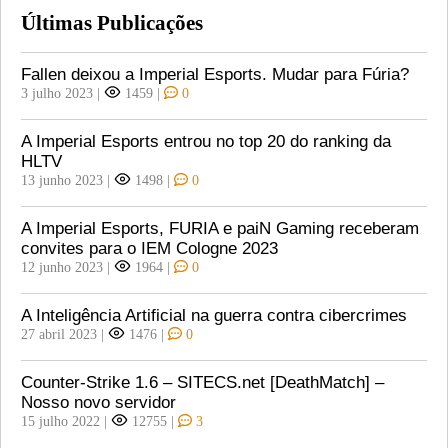
Últimas Publicações
Fallen deixou a Imperial Esports. Mudar para Fúria?
3 julho 2023
|
1459
|
0
A Imperial Esports entrou no top 20 do ranking da
HLTV
13 junho 2023
|
1498
|
0
A Imperial Esports, FURIA e paiN Gaming receberam
convites para o IEM Cologne 2023
12 junho 2023
|
1964
|
0
A Inteligência Artificial na guerra contra cibercrimes
27 abril 2023
|
1476
|
0
Counter-Strike 1.6 – SITECS.net [DeathMatch] –
Nosso novo servidor
15 julho 2022
|
12755
|
3