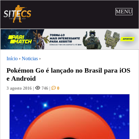
MENU
Início
›
Noticias
›
Pokémon Go é lançado no Brasil para iOS
e Android
3 agosto 2016
|
746
|
0