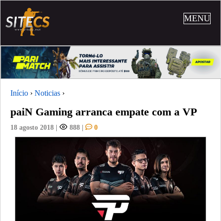
MENU
Início
›
Noticias
›
paiN Gaming arranca empate com a VP
18 agosto 2018
|
888
|
0