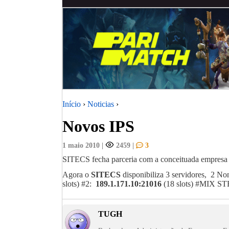
Início
›
Noticias
›
Novos IPS
1 maio 2010
|
2459
|
3
SITECS fecha parceria com a conceituada empresa d
Agora o
SITECS
disponibiliza 3 servidores, 2 N
slots) #2:
189.1.171.10:21016
(18 slots) #MIX 
TUGH