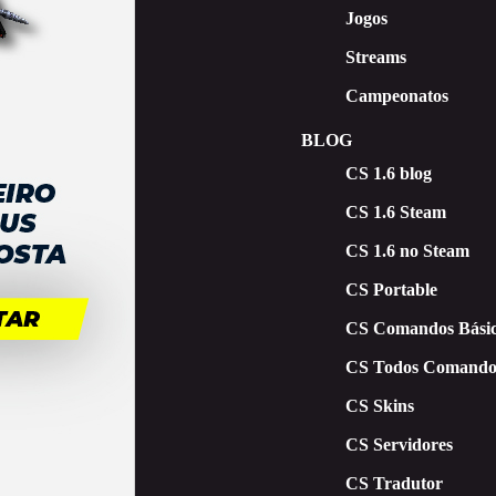
Jogos
Streams
Campeonatos
BLOG
CS 1.6 blog
CS 1.6 Steam
CS 1.6 no Steam
CS Portable
CS Comandos Básic
CS Todos Comando
CS Skins
CS Servidores
CS Tradutor