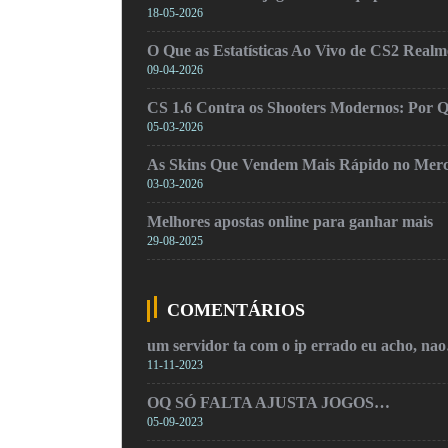
18-05-2026
O Que as Estatísticas Ao Vivo de CS2 Real
09-04-2026
CS 1.6 Contra os Shooters Modernos: Por Q
05-03-2026
As Skins Que Vendem Mais Rápido no Mer
03-03-2026
Melhores apostas online para ganhar mais
29-08-2025
COMENTÁRIOS
um servidor ta com o ip errado eu acho, na
11-11-2023
OQ SÓ FALTA AJUSTA JOGOS…
05-09-2023