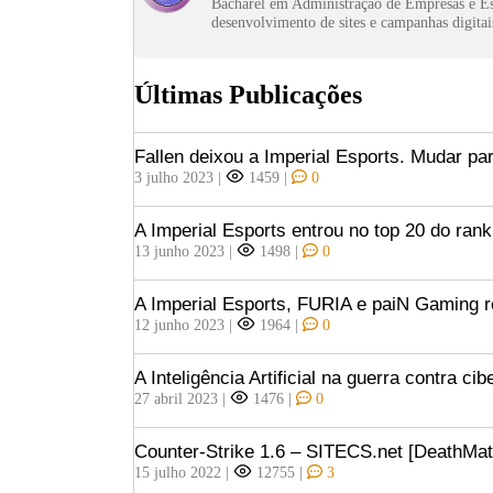
Bacharel em Administração de Empresas e Es
desenvolvimento de sites e campanhas digitai
Últimas Publicações
Fallen deixou a Imperial Esports. Mudar pa
3 julho 2023
|
1459
|
0
A Imperial Esports entrou no top 20 do ran
13 junho 2023
|
1498
|
0
A Imperial Esports, FURIA e paiN Gaming 
12 junho 2023
|
1964
|
0
A Inteligência Artificial na guerra contra ci
27 abril 2023
|
1476
|
0
Counter-Strike 1.6 – SITECS.net [DeathMat
15 julho 2022
|
12755
|
3