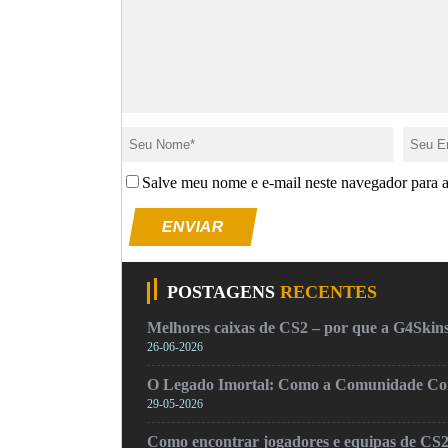
Salve meu nome e e-mail neste navegador para 
ENVIAR
POSTAGENS
RECENTES
Melhores caixas de CS2 – por que a G4Skins
26-06-2026
O Legado Imortal: Como a Comunidade Cons
29-05-2026
Como encontrar jogadores e equipas de CS