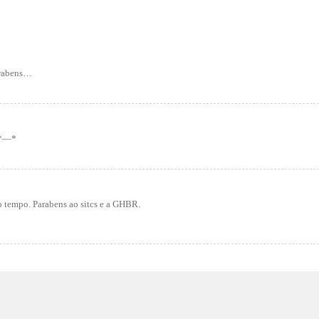
parabens…
 *—*
o tempo. Parabens ao sitcs e a GHBR.