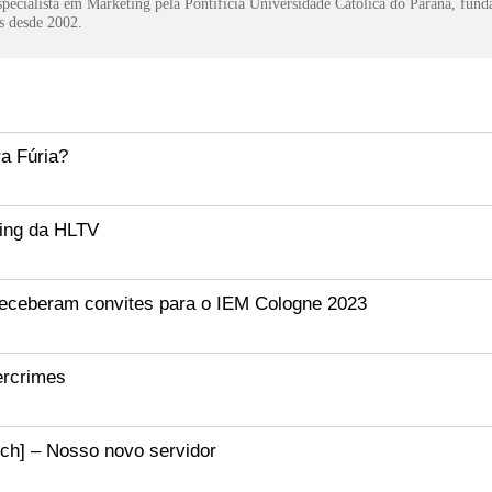
pecialista em Marketing pela Pontifícia Universidade Católica do Paraná, fun
s desde 2002.
ra Fúria?
king da HLTV
receberam convites para o IEM Cologne 2023
bercrimes
ch] – Nosso novo servidor