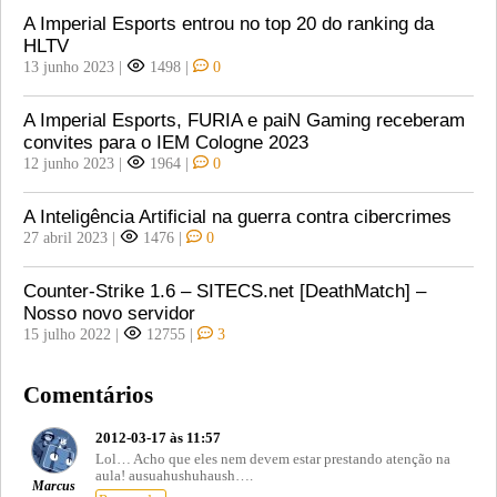
A Imperial Esports entrou no top 20 do ranking da
HLTV
13 junho 2023
|
1498
|
0
A Imperial Esports, FURIA e paiN Gaming receberam
convites para o IEM Cologne 2023
12 junho 2023
|
1964
|
0
A Inteligência Artificial na guerra contra cibercrimes
27 abril 2023
|
1476
|
0
Counter-Strike 1.6 – SITECS.net [DeathMatch] –
Nosso novo servidor
15 julho 2022
|
12755
|
3
Comentários
2012-03-17 às 11:57
Lol… Acho que eles nem devem estar prestando atenção na
aula! ausuahushuhaush….
Marcus