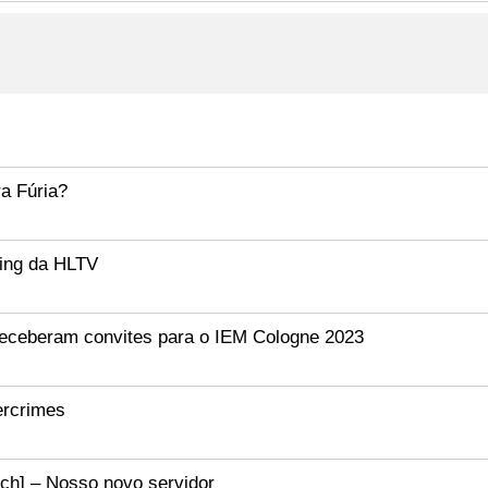
ra Fúria?
king da HLTV
receberam convites para o IEM Cologne 2023
bercrimes
ch] – Nosso novo servidor