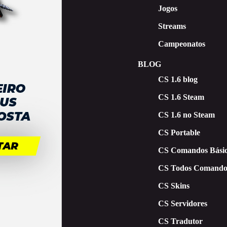
Jogos
Streams
Campeonatos
BLOG
CS 1.6 blog
CS 1.6 Steam
CS 1.6 no Steam
CS Portable
CS Comandos Básic
CS Todos Comando
CS Skins
CS Servidores
CS Tradutor