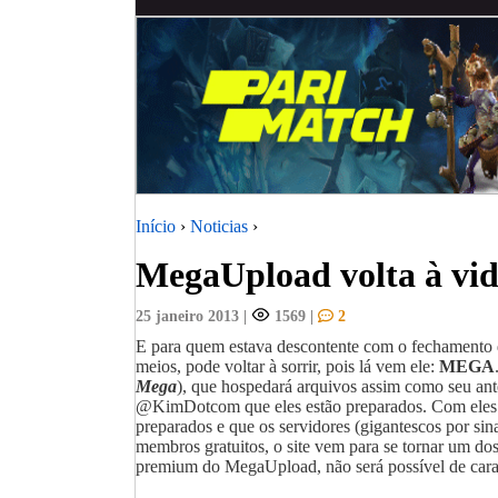
Início
›
Noticias
›
MegaUpload volta à vi
25 janeiro 2013
|
1569
|
2
E para quem estava descontente com o fechamento
meios, pode voltar à sorrir, pois lá vem ele:
MEGA
Mega
), que hospedará arquivos assim como seu ant
@KimDotcom que eles estão preparados. Com eles e
preparados e que os servidores (gigantescos por sina
membros gratuitos, o site vem para se tornar um d
premium do MegaUpload, não será possível de cara 