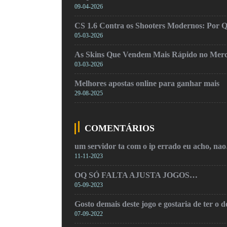
09-04-2026
CS 1.6 Contra os Shooters Modernos: Por Q
05-03-2026
As Skins Que Vendem Mais Rápido no Mer
03-03-2026
Melhores apostas online para ganhar mais
29-08-2025
COMENTÁRIOS
um servidor ta com o ip errado eu acho, na
11-11-2023
OQ SÓ FALTA AJUSTA JOGOS…
05-09-2023
Gosto demais deste jogo e gostaria de ter o
07-09-2022