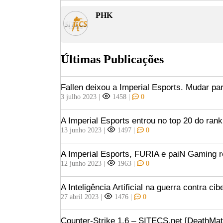
PHK
Últimas Publicações
Fallen deixou a Imperial Esports. Mudar pa
3 julho 2023
|
1458
|
0
A Imperial Esports entrou no top 20 do ran
13 junho 2023
|
1497
|
0
A Imperial Esports, FURIA e paiN Gaming 
12 junho 2023
|
1963
|
0
A Inteligência Artificial na guerra contra ci
27 abril 2023
|
1476
|
0
Counter-Strike 1.6 – SITECS.net [DeathMat