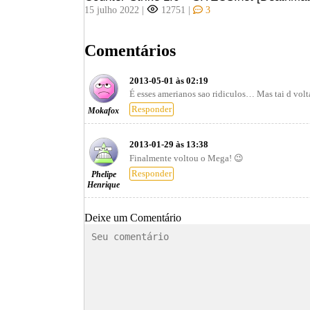
15 julho 2022
|
12751
|
3
Comentários
2013-05-01 às 02:19
É esses amerianos sao ridiculos… Mas tai d vol
Responder
Mokafox
2013-01-29 às 13:38
Finalmente voltou o Mega! 😉
Responder
Phelipe
Henrique
Deixe um Comentário