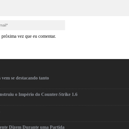
a próxima vez que eu comentar.
 vem se destacando tanto
truiu o Império do Counter-Strike 1.6
2
mente Dizem Durante uma Partida