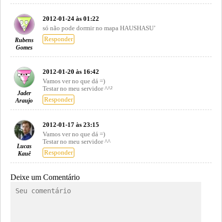
2012-01-24 às 01:22
só não pode dormir no mapa HAUSHASU’
Responder
Rubens
Gomes
2012-01-20 às 16:42
Vamos ver no que dá =)
Testar no meu servidor ^^²
Jader
Responder
Araujo
2012-01-17 às 23:15
Vamos ver no que dá =)
Testar no meu servidor ^^
Lucas
Responder
Kauê
Deixe um Comentário