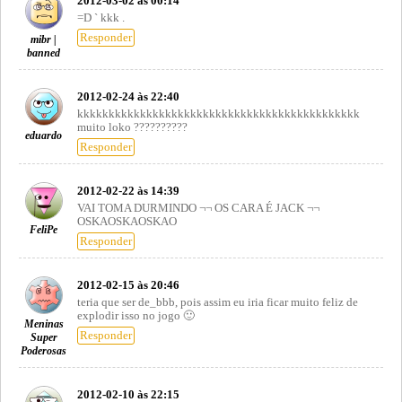
2012-03-02 às 00:14
=D ` kkk .
Responder
mibr |
banned
2012-02-24 às 22:40
kkkkkkkkkkkkkkkkkkkkkkkkkkkkkkkkkkkkkkkkkkkkk
muito loko ??????????
eduardo
Responder
2012-02-22 às 14:39
VAI TOMA DURMINDO ¬¬ OS CARA É JACK ¬¬
OSKAOSKAOSKAO
FeliPe
Responder
2012-02-15 às 20:46
teria que ser de_bbb, pois assim eu iria ficar muito feliz de
explodir isso no jogo 🙂
Meninas
Responder
Super
Poderosas
2012-02-10 às 22:15