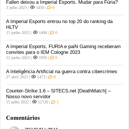
Fallen deixou a Imperial Esports. Mudar para Fúria?
3 julho 2023
|
1450
|
0
A Imperial Esports entrou no top 20 do ranking da
HLTV
13 junho 2023
|
1494
|
0
A Imperial Esports, FURIA e paiN Gaming receberam
convites para o IEM Cologne 2023
12 junho 2023
|
1959
|
0
A Inteligência Artificial na guerra contra cibercrimes
27 abril 2023
|
1473
|
0
Counter-Strike 1.6 – SITECS.net [DeathMatch] –
Nosso novo servidor
15 julho 2022
|
12720
|
3
Comentários