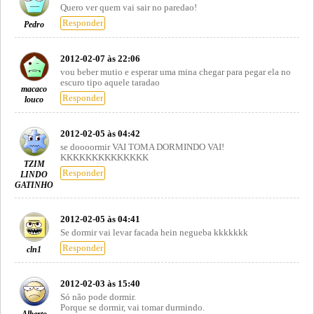
Quero ver quem vai sair no paredao!
Responder
Pedro
2012-02-07 às 22:06
vou beber mutio e esperar uma mina chegar para pegar ela no
escuro tipo aquele taradao
macaco
Responder
louco
2012-02-05 às 04:42
se doooormir VAI TOMA DORMINDO VAI!
KKKKKKKKKKKKKK
TZIM
Responder
LINDO
GATINHO
2012-02-05 às 04:41
Se dormir vai levar facada hein negueba kkkkkkk
Responder
cln1
2012-02-03 às 15:40
Só não pode dormir.
Porque se dormir, vai tomar durmindo.
Alberto