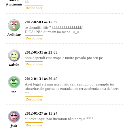
kk
Nascimento
Responder
2012-02-03 às 15:39
se dormiiiiiiiiir ? kkkkkkkkkkkkkkk’
DICA : Não durmam no mapa . u_u
Anônimo
Responder
2012-01-31 às 23:03
bom dependi esse mapa e muito pesado pro seu pc
Responder
walalce
2012-01-31 às 20:49
Axei legal até,mas axei meio sem sentido por exemplo ter
trinxeiras de guerra na entrada,nao ter academia area de lazer
eric
etc.
Responder
2012-01-27 às 15:24
eu testei aqui não fucionou não porque ????
Responder
joab