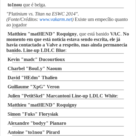
to1nou
que é belga.
"Platinium vs. Titan na ESWC 2014".
(Fonte/Créditos:
www.vakarm.net
)
Existe um empecílio quanto
ao jogador
Matthieu "matHEND" Roquigny
, que está banido
VAC
.
No
momento em que está notícia estava sendo escrita, ele já
havia contactado a Valve a respeito, mas ainda permanecia
banido.
Line-up LDLC Blue
:
Kevin "madc" Ducourtioux
Charbel "BouLy" Naoum
David "HEdm" Thalien
Guillaume "XpG" Veron
Julien "PetitSkel" Marcantoni
Line-up LDLC White
:
Matthieu "matHEND" Roquigny
Simon "Fuks" Florysiak
Alexandre "bodyy" Pianaro
Antoine "to1nou" Pirard