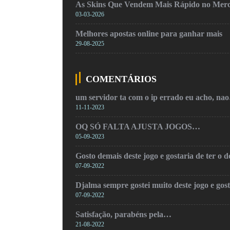
As Skins Que Vendem Mais Rápido no Mer
03-03-2026
Melhores apostas online para ganhar mais
29-08-2025
COMENTÁRIOS
um servidor ta com o ip errado eu acho, na
11-11-2023
OQ SÓ FALTA AJUSTA JOGOS…
05-09-2023
Gosto demais deste jogo e gostaria de ter o
07-09-2022
Djalma sempre gostei muito deste jogo e gos
07-09-2022
Satisfação, parabéns pela…
21-08-2022