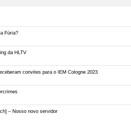
ra Fúria?
king da HLTV
receberam convites para o IEM Cologne 2023
bercrimes
ch] – Nosso novo servidor