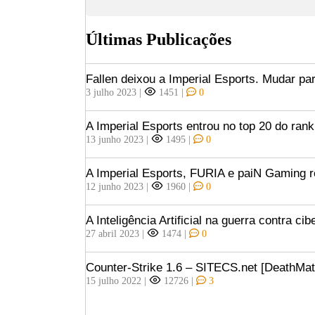
Últimas Publicações
Fallen deixou a Imperial Esports. Mudar pa
3 julho 2023
|
1451
|
0
A Imperial Esports entrou no top 20 do ran
13 junho 2023
|
1495
|
0
A Imperial Esports, FURIA e paiN Gaming 
12 junho 2023
|
1960
|
0
A Inteligência Artificial na guerra contra ci
27 abril 2023
|
1474
|
0
Counter-Strike 1.6 – SITECS.net [DeathMat
15 julho 2022
|
12726
|
3