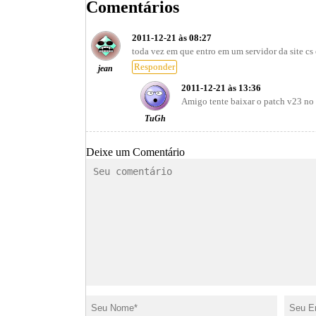
Comentários
2011-12-21 às 08:27
toda vez em que entro em um servidor da site cs
Responder
jean
2011-12-21 às 13:36
Amigo tente baixar o patch v23 no
TuGh
Deixe um Comentário