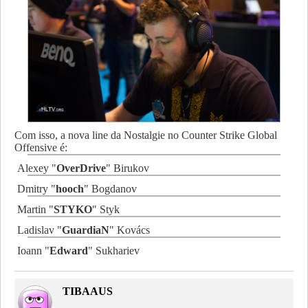
Com isso, a nova line da Nostalgie no Counter Strike Global
Offensive é:
Alexey "
OverDrive
" Birukov
Dmitry "
hooch
" Bogdanov
Martin "
STYKO
" Styk
Ladislav "
GuardiaN
" Kovács
Ioann "
Edward
" Sukhariev
TIBAAUS