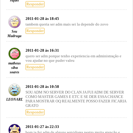
rafael
Responder
2011-01-28 às 18:45
tambem queria ser adm mais sei la depende do zovo
Responder
Seu
Madruga
2011-01-28 às 16:31
quero ser adm porque tenho experiencia em administração e
vou ajudar no que puder valeu
matheus
Responder
silva
soares
2011-01-28 às 10:58
SOU ADM NO SERVER DO CLAN JA FUI ADM DE SERVER
COMO MASTER GAMES E ETC E SE DER ESSA CHANCE
LEONARDO
PARA MOSTRAR OQ REALMENTE POSSO FAZER FICARIA
GRATO
Responder
2011-01-27 às 22:33
bom ja fui adm de alguns servidores pestro muita atenção e