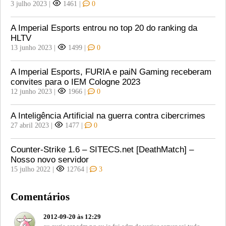
3 julho 2023
|
1461
|
0
A Imperial Esports entrou no top 20 do ranking da
HLTV
13 junho 2023
|
1499
|
0
A Imperial Esports, FURIA e paiN Gaming receberam
convites para o IEM Cologne 2023
12 junho 2023
|
1966
|
0
A Inteligência Artificial na guerra contra cibercrimes
27 abril 2023
|
1477
|
0
Counter-Strike 1.6 – SITECS.net [DeathMatch] –
Nosso novo servidor
15 julho 2022
|
12764
|
3
Comentários
2012-09-20 às 12:29