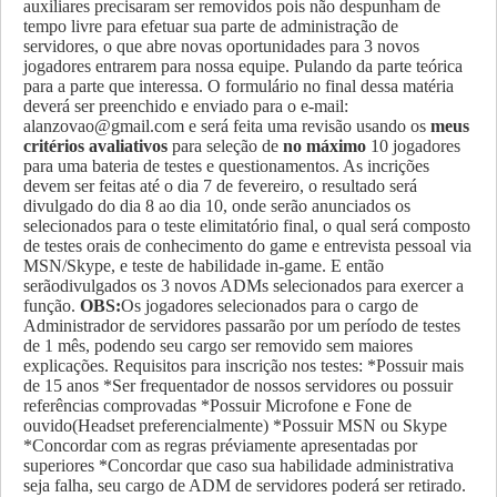
auxiliares precisaram ser removidos pois não despunham de
tempo livre para efetuar sua parte de administração de
servidores, o que abre novas oportunidades para 3 novos
jogadores entrarem para nossa equipe.
Pulando da parte teórica
para a parte que interessa. O formulário no final dessa matéria
deverá ser preenchido e enviado para o e-mail:
alanzovao@gmail.com
e será feita uma revisão usando os
meus
critérios avaliativos
para seleção de
no máximo
10 jogadores
para uma bateria de testes e questionamentos. As incrições
devem ser feitas até o dia 7 de fevereiro, o resultado será
divulgado do dia 8 ao dia 10, onde serão anunciados os
selecionados para o teste elimitatório final, o qual será composto
de testes orais de conhecimento do game e entrevista pessoal via
MSN/Skype, e teste de habilidade in-game. E então
serãodivulgados os 3 novos ADMs selecionados para exercer a
função.
OBS:
Os jogadores selecionados para o cargo de
Administrador de servidores passarão por um período de testes
de 1 mês, podendo seu cargo ser removido sem maiores
explicações. Requisitos para inscrição nos testes: *Possuir mais
de 15 anos *Ser frequentador de nossos servidores ou possuir
referências comprovadas *Possuir Microfone e Fone de
ouvido(Headset preferencialmente) *Possuir MSN ou Skype
*Concordar com as regras préviamente apresentadas por
superiores *Concordar que caso sua habilidade administrativa
seja falha, seu cargo de ADM de servidores poderá ser retirado.