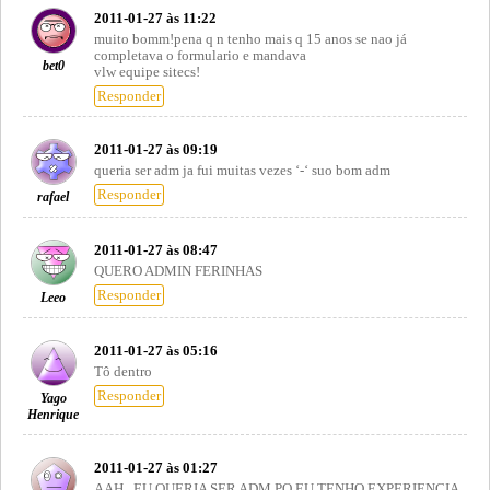
2011-01-27 às 11:22
muito bomm!pena q n tenho mais q 15 anos se nao já
completava o formulario e mandava
bet0
vlw equipe sitecs!
Responder
2011-01-27 às 09:19
queria ser adm ja fui muitas vezes ‘-‘ suo bom adm
Responder
rafael
2011-01-27 às 08:47
QUERO ADMIN FERINHAS
Responder
Leeo
2011-01-27 às 05:16
Tô dentro
Responder
Yago
Henrique
2011-01-27 às 01:27
AAH , EU QUERIA SER ADM PQ EU TENHO EXPERIENCIA ,