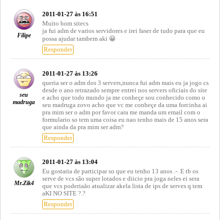
2011-01-27 às 16:51
Muito bom sitecs
ja fui adm de varios servidores e irei faser de tudo para que eu
Filipe
possa ajudar tambem aki 😀
Responder
2011-01-27 às 13:26
queria ser o adm dos 3 servers,nunca fui adm mais eu ja jogo cs
desde o ano retrazado sempre entrei nos servers oficiais do site
seu
e acho que todo mundo ja me conheçe sou conhecido como o
madruga
seu madruga zovo acho que vc me conheçe da uma forcinha ai
pra mim ser o adm por favor cara me manda um email com o
formulario so tem uma coisa eu nao tenho mais de 15 anos sera
que ainda da pra mim ser adm?
Responder
2011-01-27 às 13:04
Eu gostaria de participar so que eu tenho 13 anos .-. E tb os
serve de vcs são super lotados e diicio pra joga neles ei sera
Mr.Zik4
que vcs poderiaão atualizar akela lista de ips de serves q tem
aKI NO SITE ?.?
Responder