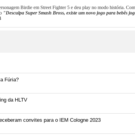
nagem Birdie em Street Fighter 5 e deu play no modo história. Com au
eo
"Desculpa Super Smash Bross, existe um novo jogo para bebês jo
4
ra Fúria?
king da HLTV
receberam convites para o IEM Cologne 2023