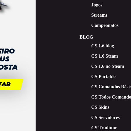
Jogos
Streams
Campeonatos
BLOG
CS 1.6 blog
CS 1.6 Steam
CS 1.6 no Steam
CS Portable
CS Comandos Básic
CS Todos Comando
CS Skins
CS Servidores
CS Tradutor