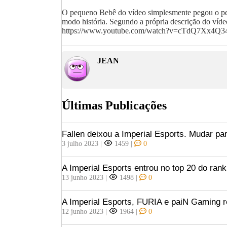
O pequeno Bebê do vídeo simplesmente pegou o perso
modo história. Segundo a própria descrição do víd
https://www.youtube.com/watch?v=cTdQ7Xx4Q3
JEAN
Últimas Publicações
Fallen deixou a Imperial Esports. Mudar pa
3 julho 2023
|
1459
|
0
A Imperial Esports entrou no top 20 do ran
13 junho 2023
|
1498
|
0
A Imperial Esports, FURIA e paiN Gaming 
12 junho 2023
|
1964
|
0