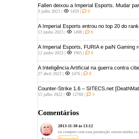
Fallen deixou a Imperial Esports. Mudar pa
3 julho 2023
|
1459
|
0
A Imperial Esports entrou no top 20 do ran
13 junho 2023
|
1498
|
0
A Imperial Esports, FURIA e paiN Gaming 
12 junho 2023
|
1965
|
0
A Inteligência Artificial na guerra contra ci
27 abril 2023
|
1476
|
0
Counter-Strike 1.6 – SITECS.net [DeathMat
15 julho 2022
|
12760
|
3
Comentários
2013-11-30 às 13:12
eu comprei com essa promoção ontem minha cs st
Responder