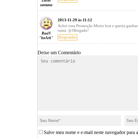
Lucas
santana
2013-11-29 às 11:12
Achei essa Promoção Muito boa e queria ganhar C
outra :)) Obrigado!
RuaN
Responder
"knArk"
Deixe um Comentário
Salve meu nome e e-mail neste navegador para 