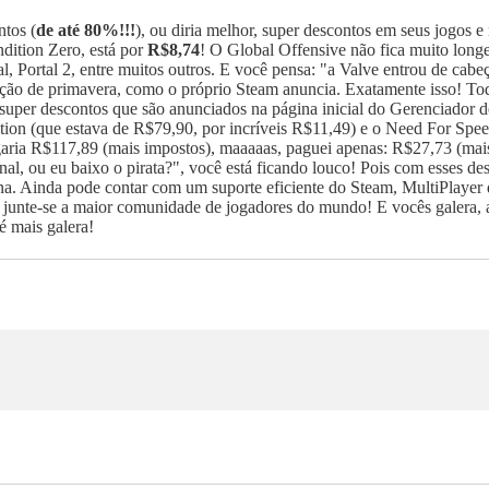
ntos (
de até 80%!!!
), ou diria melhor, super descontos em seus jogos 
dition Zero, está por
R$8,74
! O Global Offensive não fica muito long
, Portal 2, entre muitos outros.
E você pensa: "a Valve entrou de cabeça
ção de primavera, como o próprio Steam anuncia. Exatamente isso! Tod
per descontos que são anunciados na página inicial do Gerenciador de
on (que estava de R$79,90, por incríveis R$11,49) e o Need For Speed
aria R$117,89 (mais impostos), maaaaas, paguei apenas: R$27,73 (mais 
al, ou eu baixo o pirata?", você está ficando louco! Pois com esses desc
ana. Ainda pode contar com um suporte eficiente do Steam, MultiPlayer
ra, junte-se a maior comunidade de jogadores do mundo! E vocês galera,
 mais galera!