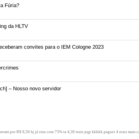
ra Fúria?
king da HLTV
receberam convites para o IEM Cologne 2023
bercrimes
ch] – Nosso novo servidor
eam por R$ 8,50 hj já esta com 75% ta 4,30 reais pqp kkkkk paguei 4 reais mais c