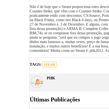
Não é de hoje que o Steam proporciona estes desco
Counter-Strike, que vêm com o Counter-Strike: Con
praticamente estão com descontos, CS:Source, Portal
na Black Friday, como nos Black 6 days, ou Promo
27 de Novembro à 3 de Dezembro. E alguns, com su
fora dessa promoção) o ARMA II: Complete Collecti
R$8,74), se eu comprasse fora dessa promoção, pag
ainda se pergunta: "será que eu compro o jogo origin
títulos mais famosos a, muitas vezes, preço de ban
instalação, e muitos outros benefícios! É a sua ho
comentários! Minha conta no Steam é: phk2012. Até
TAGS:
STEAM
PHK
Últimas Publicações