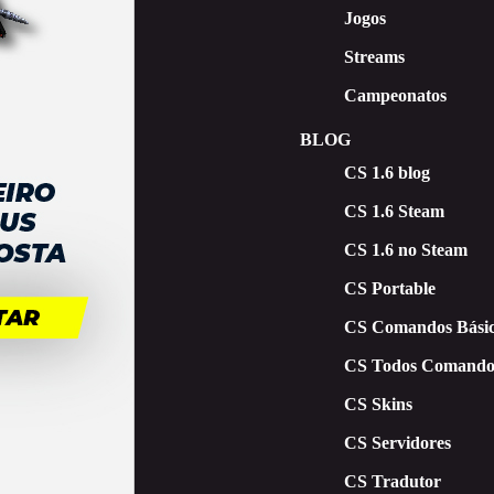
Jogos
Streams
Campeonatos
BLOG
CS 1.6 blog
CS 1.6 Steam
CS 1.6 no Steam
CS Portable
CS Comandos Básic
CS Todos Comando
CS Skins
CS Servidores
CS Tradutor