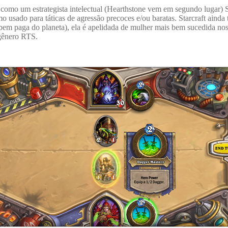
 como um estrategista intelectual (Hearthstone vem em segundo lugar) S
o usado para táticas de agressão precoces e/ou baratas. Starcraft ainda
s bem paga do planeta), ela é apelidada de mulher mais bem sucedida nos
 gênero RTS.