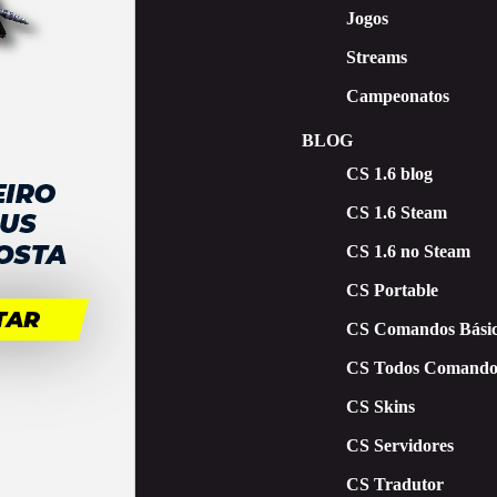
Jogos
Streams
Campeonatos
BLOG
CS 1.6 blog
CS 1.6 Steam
CS 1.6 no Steam
CS Portable
CS Comandos Básic
CS Todos Comando
CS Skins
CS Servidores
CS Tradutor