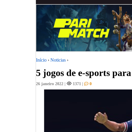
Início
›
Noticias
›
5 jogos de e-sports para 
26 janeiro 2022
|
1371
|
0