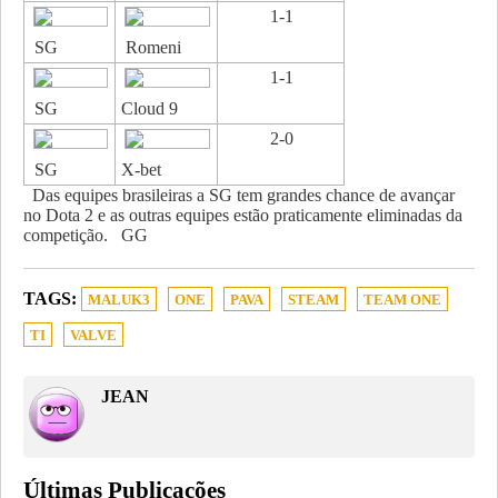
1-1
SG
Romeni
1-1
SG
Cloud 9
2-0
SG
X-bet
Das equipes brasileiras a SG tem grandes chance de avançar
no Dota 2 e as outras equipes estão praticamente eliminadas da
competição. GG
TAGS:
MALUK3
ONE
PAVA
STEAM
TEAM ONE
TI
VALVE
JEAN
Últimas Publicações