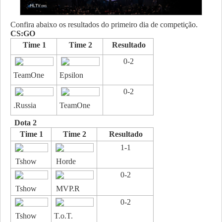
Confira abaixo os resultados do primeiro dia de competição.
CS:GO
Time 1
Time 2
Resultado
0-2
TeamOne
Epsilon
0-2
.Russia
TeamOne
Dota 2
Time 1
Time 2
Resultado
1-1
Tshow
Horde
0-2
Tshow
MVP.R
0-2
Tshow
T.o.T.