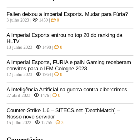
Fallen deixou a Imperial Esports. Mudar para Fúria?
3 julho 2023
|
1459
|
0
A Imperial Esports entrou no top 20 do ranking da
HLTV
13 junho 2023
|
1498
|
0
A Imperial Esports, FURIA e paiN Gaming receberam
convites para o IEM Cologne 2023
12 junho 2023
|
1964
|
0
A Inteligência Artificial na guerra contra cibercrimes
27 abril 2023
|
1476
|
0
Counter-Strike 1.6 – SITECS.net [DeathMatch] –
Nosso novo servidor
15 julho 2022
|
12755
|
3
Comentários