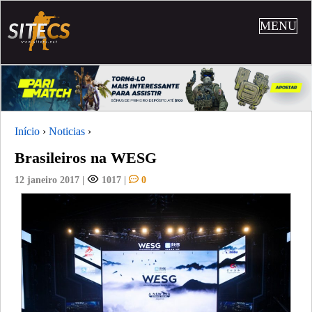
MENU
Início
›
Noticias
›
Brasileiros na WESG
12 janeiro 2017
|
1017
|
0