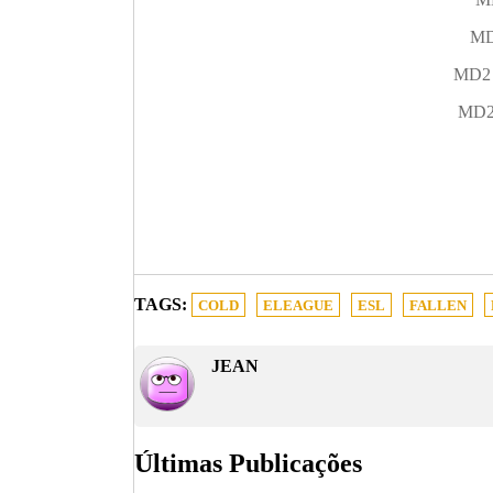
MD
MD2 x
MD2 
TAGS:
COLD
ELEAGUE
ESL
FALLEN
JEAN
Últimas Publicações