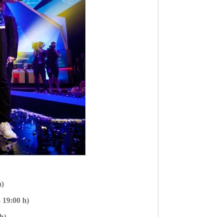
h)
– 19:00 h)
 h)