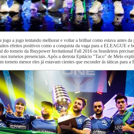
go a jogo tentando melhorar e voltar a brilhar como estava antes da 
itos efeitos positivos como a conquista da vaga para a ELEAGUE e bo
nal do torneio da Ibuypower Invitational Fall 2016 os brasileiros pr
os torneios presenciais. Após a derrota Epitácio "Taco" de Melo expli
m torneio menor eles já estavam cientes que esconder ás táticas para 