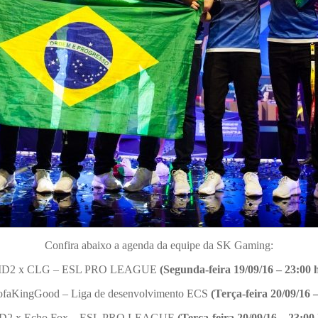
Confira abaixo a agenda da equipe da SK Gaming:
D2 x CLG – ESL PRO LEAGUE
(Segunda-feira 19/09/16 – 23:00 
faKingGood – Liga de desenvolvimento ECS
(Terça-feira 20/09/16 
D2 x Echo Fox – ESL PRO LEAGUE
(Terça-feira 20/09/16 – 23:00