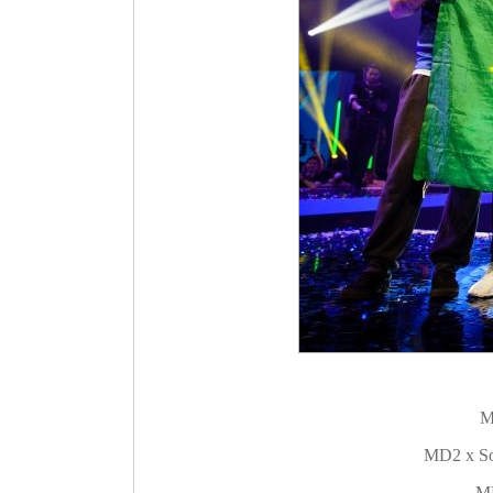
M
MD2 x So
M