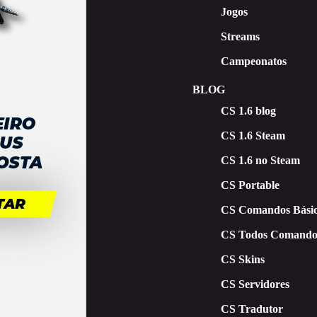
Jogos
Streams
Campeonatos
BLOG
CS 1.6 blog
CS 1.6 Steam
CS 1.6 no Steam
CS Portable
CS Comandos Básic
CS Todos Comando
CS Skins
CS Servidores
CS Tradutor