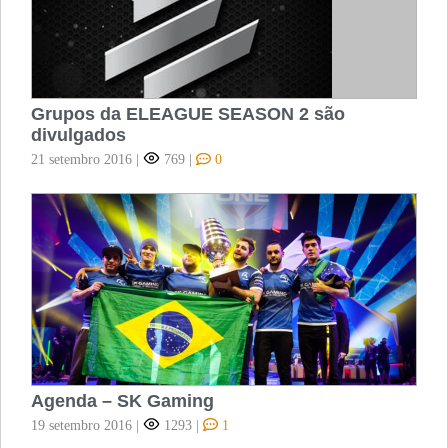
Grupos da ELEAGUE SEASON 2 são
divulgados
21 setembro 2016
|
769
|
0
Agenda – SK Gaming
19 setembro 2016
|
1293
|
1