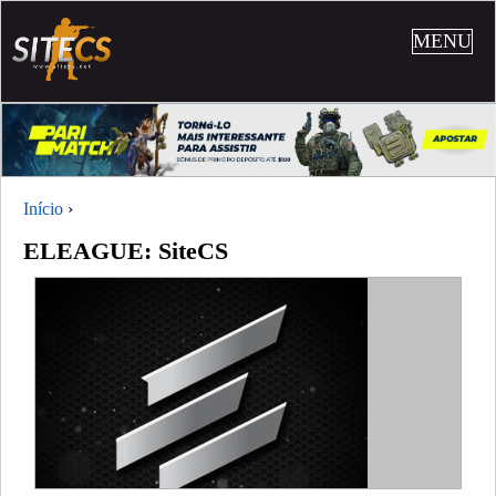
MENU
Início
›
ELEAGUE: SiteCS