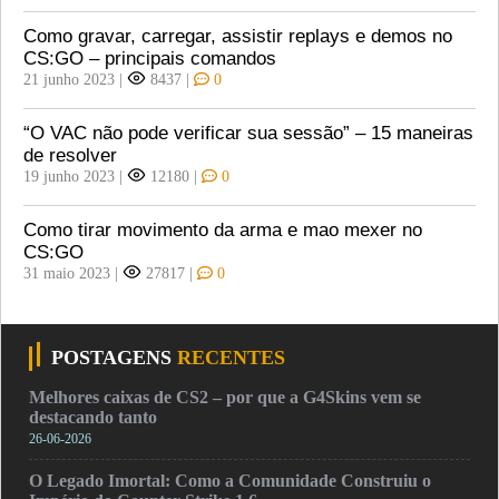
Como gravar, carregar, assistir replays e demos no
CS:GO – principais comandos
21 junho 2023
|
8437
|
0
“O VAC não pode verificar sua sessão” – 15 maneiras
de resolver
19 junho 2023
|
12180
|
0
Como tirar movimento da arma e mao mexer no
CS:GO
31 maio 2023
|
27817
|
0
POSTAGENS
RECENTES
Melhores caixas de CS2 – por que a G4Skins vem se
destacando tanto
26-06-2026
O Legado Imortal: Como a Comunidade Construiu o