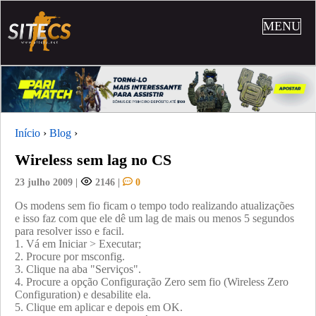
MENU
Início
›
Blog
›
Wireless sem lag no CS
23 julho 2009
|
2146
|
0
Os modens sem fio ficam o tempo todo realizando atualizações
e isso faz com que ele dê um lag de mais ou menos 5 segundos
para resolver isso e facil.
1. Vá em Iniciar > Executar;
2. Procure por msconfig.
3. Clique na aba "Serviços".
4. Procure a opção Configuração Zero sem fio (Wireless Zero
Configuration) e desabilite ela.
5. Clique em aplicar e depois em OK.