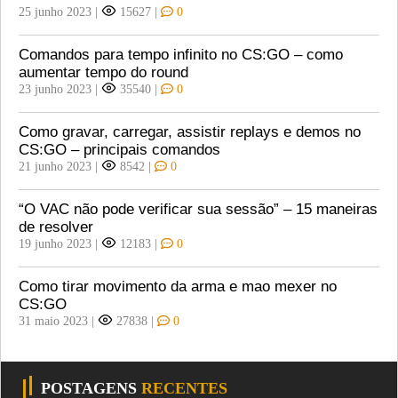
25 junho 2023
|
15627
|
0
Comandos para tempo infinito no CS:GO – como
aumentar tempo do round
23 junho 2023
|
35540
|
0
Como gravar, carregar, assistir replays e demos no
CS:GO – principais comandos
21 junho 2023
|
8542
|
0
“O VAC não pode verificar sua sessão” – 15 maneiras
de resolver
19 junho 2023
|
12183
|
0
Como tirar movimento da arma e mao mexer no
CS:GO
31 maio 2023
|
27838
|
0
POSTAGENS
RECENTES