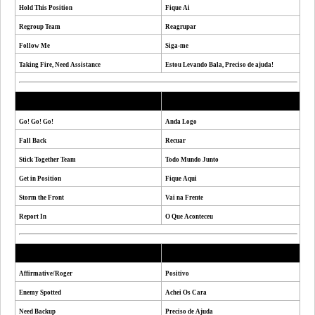
Hold This Position
Fique Ai
Regroup Team
Reagrupar
Follow Me
Siga-me
Taking Fire, Need Assistance
Estou Levando Bala, Preciso de ajuda!
Radio 2 (x)
Radio 2 (x)
Go! Go! Go!
Anda Logo
Fall Back
Recuar
Stick Together Team
Todo Mundo Junto
Get in Position
Fique Aqui
Storm the Front
Vai na Frente
Report In
O Que Aconteceu
Radio 3 (c)
Radio 3 (c)
Affirmative/Roger
Positivo
Enemy Spotted
Achei Os Cara
Need Backup
Preciso de Ajuda