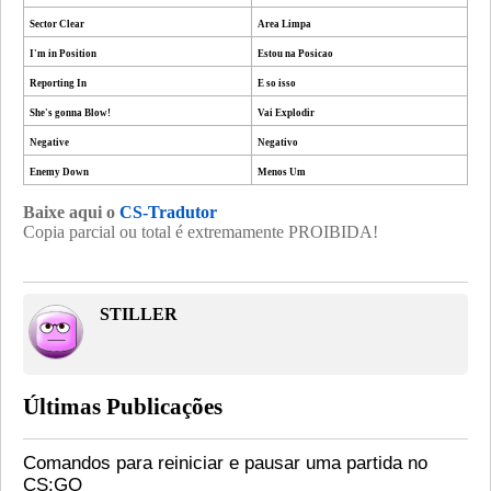
Sector Clear
Area Limpa
I'm in Position
Estou na Posicao
Reporting In
E so isso
She's gonna Blow!
Vai Explodir
Negative
Negativo
Enemy Down
Menos Um
Baixe aqui o
CS-Tradutor
Copia parcial ou total é extremamente PROIBIDA!
STILLER
Últimas Publicações
Comandos para reiniciar e pausar uma partida no
CS:GO