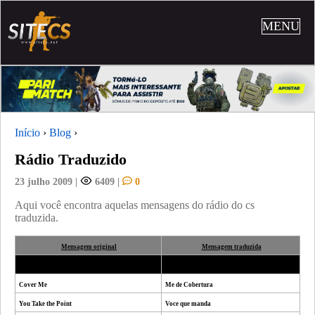
MENU
Início
›
Blog
›
Rádio Traduzido
23 julho 2009
|
6409
|
0
Aqui você encontra aquelas mensagens do rádio do cs
traduzida.
Mensagem original
Mensagem traduzida
Radio 1 (z)
Radio 1 (z)
Cover Me
Me de Cobertura
You Take the Point
Voce que manda