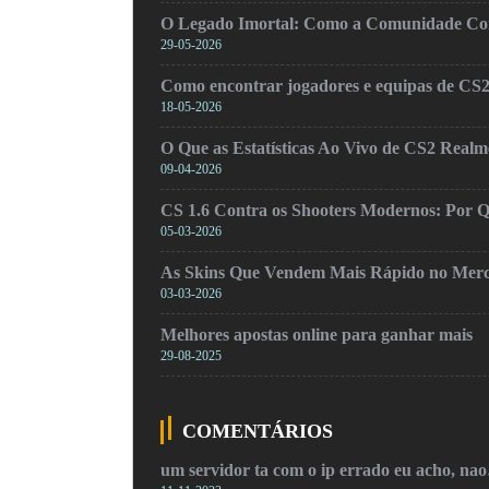
O Legado Imortal: Como a Comunidade Cons
29-05-2026
Como encontrar jogadores e equipas de CS
18-05-2026
O Que as Estatísticas Ao Vivo de CS2 Real
09-04-2026
CS 1.6 Contra os Shooters Modernos: Por Q
05-03-2026
As Skins Que Vendem Mais Rápido no Mer
03-03-2026
Melhores apostas online para ganhar mais
29-08-2025
COMENTÁRIOS
um servidor ta com o ip errado eu acho, na