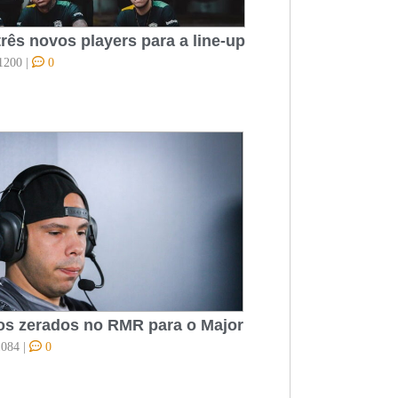
rês novos players para a line-up
1200
|
0
s zerados no RMR para o Major
084
|
0