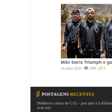
Mibr barra Triumph e g
24 junho 2020
|
1086
|
0
POSTAGENS
RECENTES
Melhores caixas de CS2 – por que a G4Skins
26-06-2026