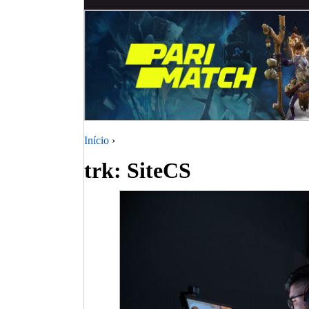
Início
›
trk: SiteCS