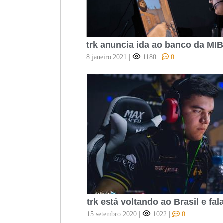
trk anuncia ida ao banco da MI
8 janeiro 2021
|
1180
|
0
trk está voltando ao Brasil e fa
15 setembro 2020
|
1022
|
0