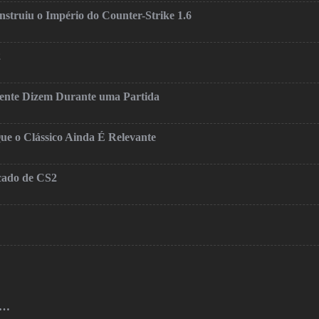
truiu o Império do Counter-Strike 1.6
2
mente Dizem Durante uma Partida
ue o Clássico Ainda É Relevante
cado de CS2
o…