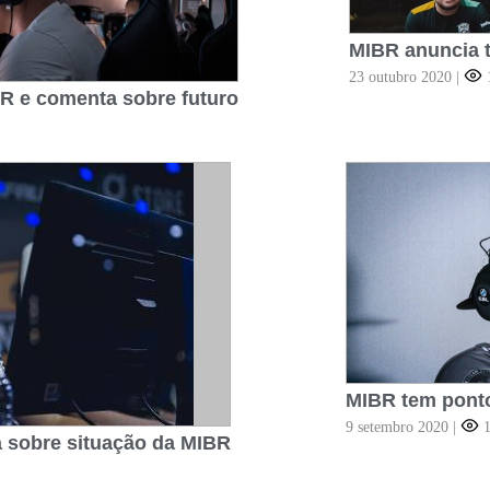
MIBR anuncia t
23 outubro 2020
|
BR e comenta sobre futuro
MIBR tem ponto
9 setembro 2020
|
1
la sobre situação da MIBR