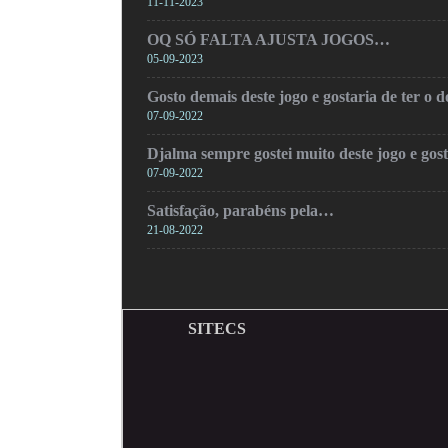
11-11-2023
OQ SÓ FALTA AJUSTA JOGOS…
05-09-2023
Gosto demais deste jogo e gostaria de ter o
07-09-2022
Djalma sempre gostei muito deste jogo e gos
07-09-2022
Satisfação, parabéns pela…
21-08-2022
SITECS