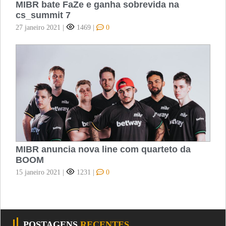
MIBR bate FaZe e ganha sobrevida na
cs_summit 7
27 janeiro 2021
|
1469
|
0
MIBR anuncia nova line com quarteto da
BOOM
15 janeiro 2021
|
1231
|
0
POSTAGENS
RECENTES