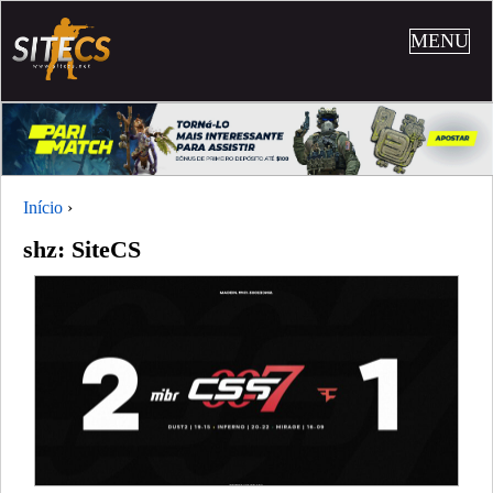
MENU
Início
›
shz: SiteCS