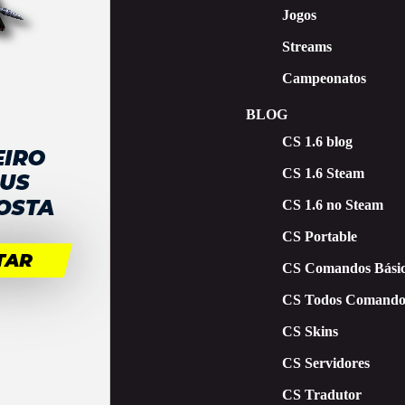
Jogos
Streams
Campeonatos
BLOG
CS 1.6 blog
CS 1.6 Steam
CS 1.6 no Steam
CS Portable
CS Comandos Básic
CS Todos Comando
CS Skins
CS Servidores
CS Tradutor