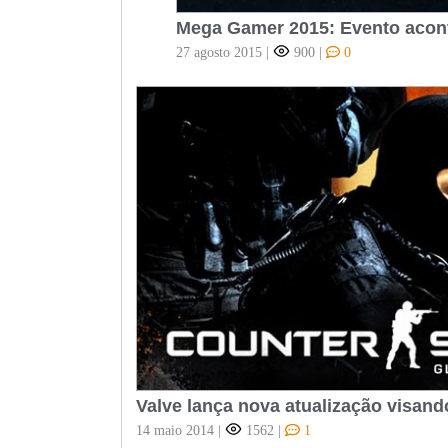
Mega Gamer 2015: Evento acont
27 agosto 2015
|
900
|
0
Valve lança nova atualização visand
14 maio 2014
|
1562
|
1