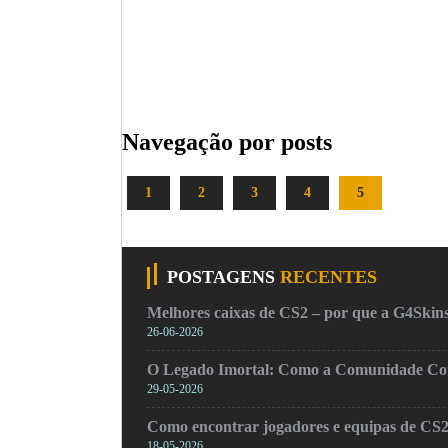
Navegação por posts
1
2
3
4
5
POSTAGENS
RECENTES
Melhores caixas de CS2 – por que a G4Skins
26-06-2026
O Legado Imortal: Como a Comunidade Cons
29-05-2026
Como encontrar jogadores e equipas de CS
18-05-2026