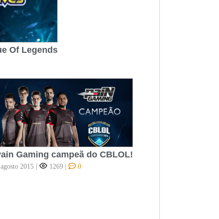
gue Of Legends
Pain Gaming campeã do CBLOL!
 agosto 2015
|
1269
|
0