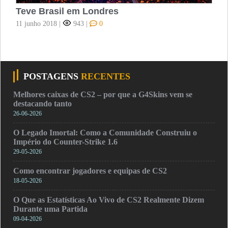
Teve Brasil em Londres
11 junho 2018
|
943
|
0
POSTAGENS
RECENTES
Melhores caixas de CS2 – por que a G4Skins vem se
destacando tanto
26-06-2026
O Legado Imortal: Como a Comunidade Construiu o
Império do Counter-Strike 1.6
29-05-2026
Como encontrar jogadores e equipas de CS2
18-05-2026
O Que as Estatísticas Ao Vivo de CS2 Realmente Dizem
Durante uma Partida
09-04-2026